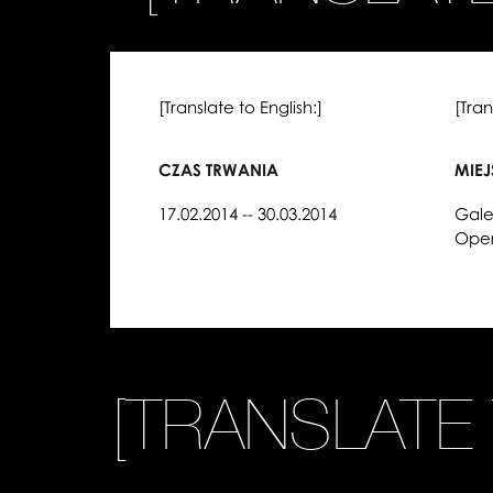
[Translate to English:]
[Tran
CZAS TRWANIA
MIE
17.02.2014 -- 30.03.2014
Gale
Oper
[TRANSLATE