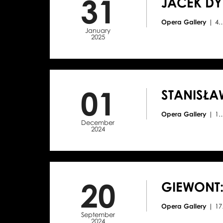
31
JACEK DY
Opera Gallery
| 4
January
2025
01
STANISŁA
Opera Gallery
| 1
December
2024
20
GIEWONT:
Opera Gallery
| 1
September
2024