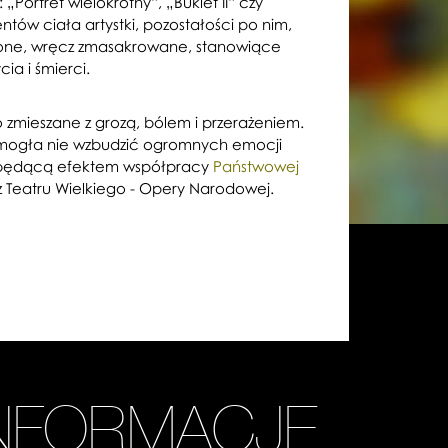
„Portret wielokrotny”, „Bukiet II” czy
ów ciała artystki, pozostałości po nim,
łcone, wręcz zmasakrowane, stanowiące
ia i śmierci.
 zmieszane z grozą, bólem i przerażeniem.
e mogła nie wzbudzić ogromnych emocji
 będącą efektem współpracy
Państwowej
 Teatru Wielkiego - Opery Narodowej.
INFORMACJE