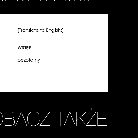
[Translate to English:]
WSTĘP
bezpłatny
OBACZ TAKŻE