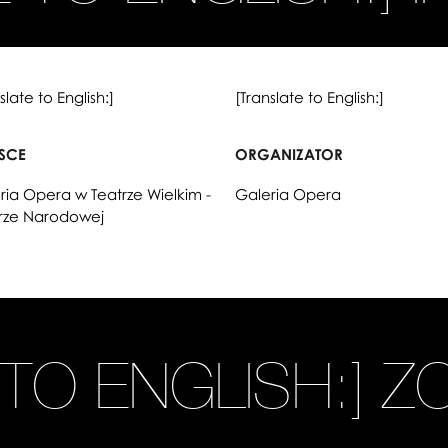
slate to English:]
[Translate to English:]
JSCE
ORGANIZATOR
ria Opera w Teatrze Wielkim -
Galeria Opera
ze Narodowej
 TO ENGLISH:] Z