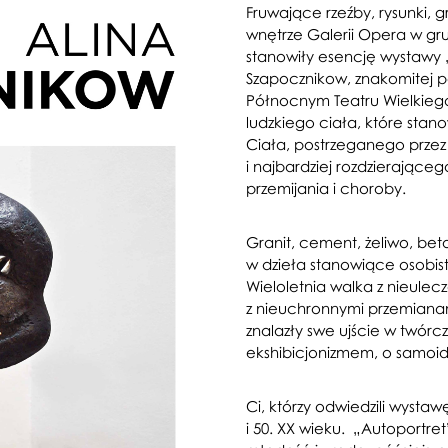
Fruwające rzeźby, rysunki, g
wnętrze Galerii Opera w gr
stanowiły esencję wystawy „
Szapocznikow, znakomitej po
Północnym Teatru Wielkiego
ludzkiego ciała, które stanow
Ciała, postrzeganego przez 
i najbardziej rozdzierające
przemijania i choroby.
Granit, cement, żeliwo, beton
w dzieła stanowiące osobist
Wieloletnia walka z nieule
z nieuchronnymi przemianam
znalazły swe ujście w twórc
ekshibicjonizmem, o samoid
Ci, którzy odwiedzili wystaw
i 50. XX wieku. „Autoportre