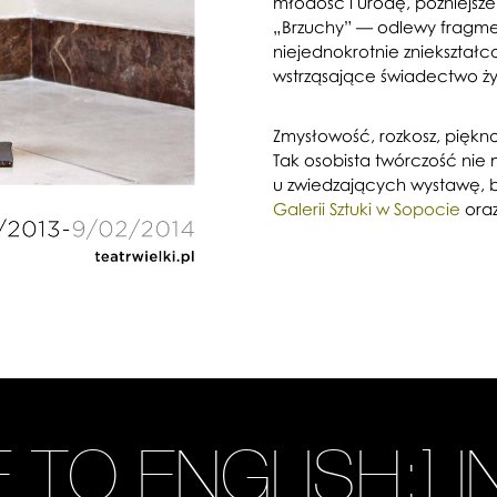
młodość i urodę, późniejsze: 
„Brzuchy” — odlewy fragment
niejednokrotnie zniekszta
wstrząsające świadectwo życ
Zmysłowość, rozkosz, piękno
Tak osobista twórczość ni
u zwiedzających wystawę,
Galerii Sztuki w Sopocie
oraz
E TO ENGLISH:] 