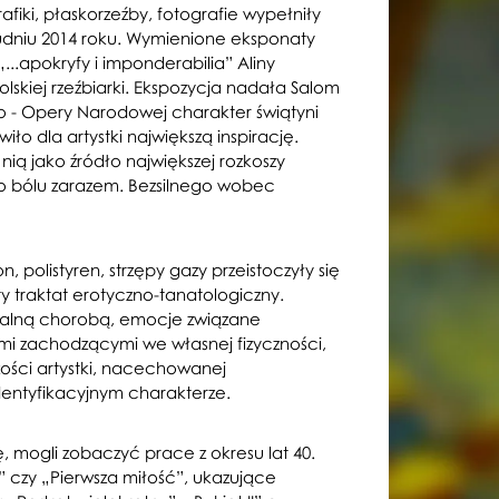
rafiki, płaskorzeźby, fotografie wypełniły
udniu 2014 roku. Wymienione eksponaty
...apokryfy i imponderabilia” Aliny
lskiej rzeźbiarki. Ekspozycja nadała Salom
 - Opery Narodowej charakter świątyni
iło dla artystki największą inspirację.
nią jako źródło największej rozkoszy
go bólu zarazem. Bezsilnego wobec
, polistyren, strzępy gazy przeistoczyły się
y traktat erotyczno-tanatologiczny.
czalną chorobą, emocje związane
i zachodzącymi we własnej fizyczności,
zości artystki, nacechowanej
entyfikacyjnym charakterze.
ę, mogli zobaczyć prace z okresu lat 40.
t” czy „Pierwsza miłość”, ukazujące