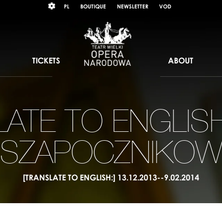
Wybierz
KONTRAST
PL
BOUTIQUE
NEWSLETTER
VOD
język
polski
TICKETS
ABOUT
ATE TO ENGLISH
SZAPOCZNIKO
[TRANSLATE TO ENGLISH:] 13.12.2013--9.02.2014