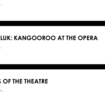
1…
LUK: KANGOOROO AT THE OPERA
3…
 OF THE THEATRE
xh…