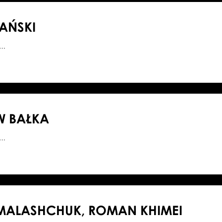
LAŃSKI
0…
W BAŁKA
8…
MALASHCHUK, ROMAN KHIMEI