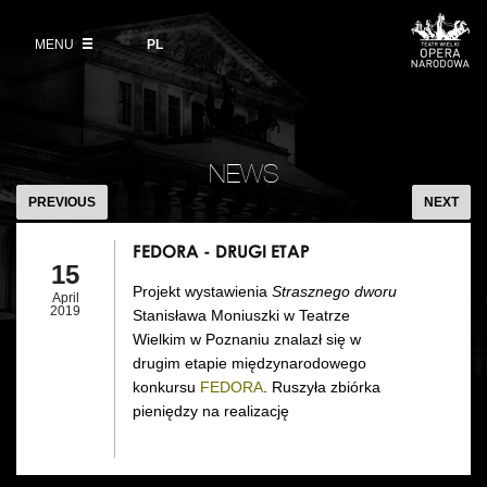
Buy tickets
Wybierz
język
polski
MENU
VOD
PL
Information for visitors
OUR PROJECTS
News
Ticket refunds
Polish National Ballet
Education
FEDORA
Ticket prices in the 2026/27 season
-
People
NEWS
Opera Gallery
DRUGI
PREVIOUS
NEXT
Place
ETAP
Opera Academy
FEDORA - DRUGI ETAP
Backstage
15
Moniuszko Vocal Competition
Projekt wystawienia
Strasznego dworu
April
History
2019
Stanisława Moniuszki w Teatrze
Theatre Museum
Wielkim w Poznaniu znalazł się w
Contact Us
drugim etapie międzynarodowego
For the Media
konkursu
FEDORA
. Ruszyła zbiórka
pieniędzy na realizację
Venue hire
EU funding