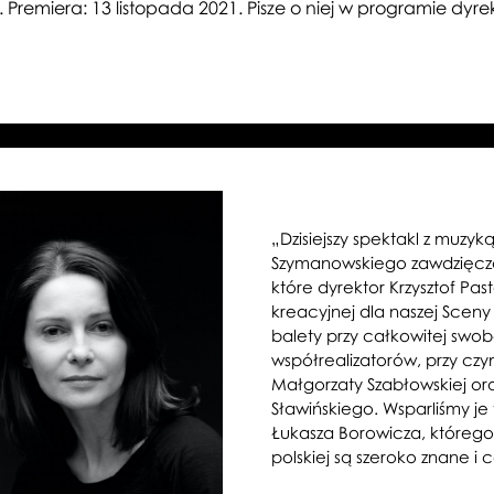
. Premiera: 13 listopada 2021. Pisze o niej w programie dy
„Dzisiejszy spektakl z muzyk
Szymanowskiego zawdzięcza
które dyrektor Krzysztof Pas
kreacyjnej dla naszej Sceny
balety przy całkowitej swob
współrealizatorów, przy cz
Małgorzaty Szabłowskiej ora
Sławińskiego. Wsparliśmy j
Łukasza Borowicza, którego
polskiej są szeroko znane i 