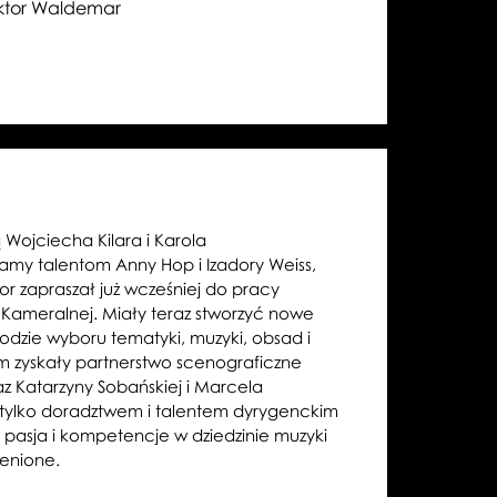
rektor Waldemar
ą Wojciecha Kilara i Karola
my talentom Anny Hop i Izadory Weiss,
tor zapraszał już wcześniej do pracy
 Kameralnej. Miały teraz stworzyć nowe
odzie wyboru tematyki, muzyki, obsad i
ym zyskały partnerstwo scenograficzne
z Katarzyny Sobańskiej i Marcela
e tylko doradztwem i talentem dyrygenckim
 pasja i kompetencje w dziedzinie muzyki
cenione.