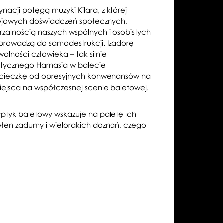
acji potęgą muzyki Kilara, z której
iejowych doświadczeń społecznych,
rzalnością naszych wspólnych i osobistych
 prowadzą do samodestrukcji. Izadorę
olności człowieka – tak silnie
itycznego Harnasia w balecie
li ucieczkę od opresyjnych konwenansów na
ejsca na współczesnej scenie baletowej.
yptyk baletowy wskazuje na paletę ich
ełen zadumy i wielorakich doznań, czego