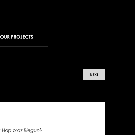
OUR PROJECTS
OWE
NEXT
LETY
LSKIE
 Hop oraz
Bieguni-