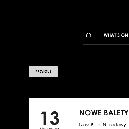
WHAT'S ON
PREVIOUS
13
NOWE BALETY
Nasz Balet Narodowy 
November