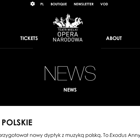
Wybierz
KONTRAST
PL
BOUTIQUE
NEWSLETTER
VOD
język
polski
TICKETS
ABOUT
NEWS
N
BA
NEWS
PO
 POLSKIE
przygotował nowy dyptyk z muzyką polską. To
Anny
Exodus