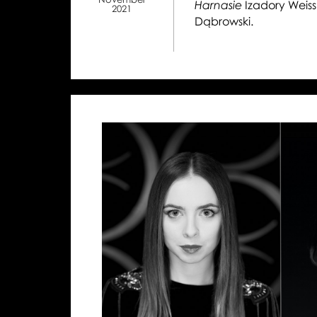
Izadory Weiss
Harnasie
2021
Dąbrowski.