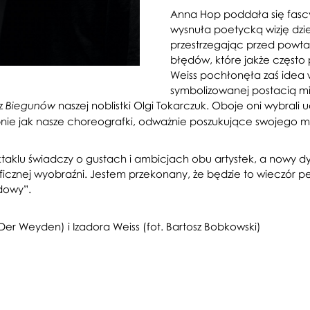
Anna Hop poddała się fascyn
wysnuła poetycką wizję dz
przestrzegając przed powta
błędów, które jakże często
Weiss pochłonęła zaś idea w
symbolizowanej postacią m
z
naszej noblistki Olgi Tokarczuk. Oboje oni wybra
Biegunów
ie jak nasze choreografki, odważnie poszukujące swojego mi
ktaklu świadczy o gustach i ambicjach obu artystek, a nowy d
icznej wyobraźni. Jestem przekonany, że będzie to wieczór p
dowy”.
er Weyden) i Izadora Weiss (fot. Bartosz Bobkowski)