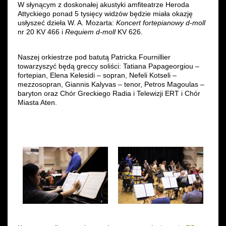
W słynącym z doskonałej akustyki amfiteatrze Heroda
Attyckiego ponad 5 tysięcy widzów będzie miała okazję
usłyszeć dzieła W. A. Mozarta:
Koncert fortepianowy d-moll
nr 20 KV 466 i
Requiem d-moll
KV 626.
Naszej orkiestrze pod batutą Patricka Fournillier
towarzyszyć będą greccy soliści: Tatiana Papageorgiou –
fortepian, Elena Kelesidi – sopran, Nefeli Kotseli –
mezzosopran, Giannis Kalyvas – tenor, Petros Magoulas –
baryton oraz Chór Greckiego Radia i Telewizji ERT i Chór
Miasta Aten.