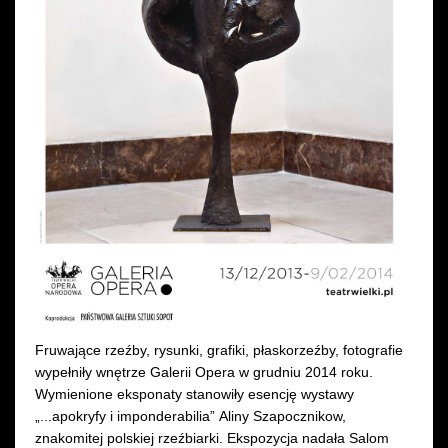
Wynajem kostiumów
Wynajem rekwizytów
Fundusze unijne
Dotacje celowe
Fruwające rzeźby, rysunki, grafiki, płaskorzeźby, fotografie
wypełniły wnętrze Galerii Opera w grudniu 2014 roku.
Wymienione eksponaty stanowiły esencję wystawy
„...apokryfy i imponderabilia” Aliny Szapocznikow,
znakomitej polskiej rzeźbiarki. Ekspozycja nadała Salom