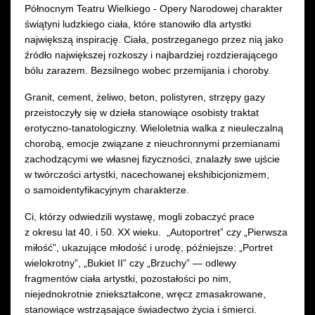
Północnym Teatru Wielkiego - Opery Narodowej charakter
świątyni ludzkiego ciała, które stanowiło dla artystki
największą inspirację. Ciała, postrzeganego przez nią jako
źródło największej rozkoszy i najbardziej rozdzierającego
bólu zarazem. Bezsilnego wobec przemijania i choroby.
Granit, cement, żeliwo, beton, polistyren, strzępy gazy
przeistoczyły się w dzieła stanowiące osobisty traktat
erotyczno-tanatologiczny. Wieloletnia walka z nieuleczalną
chorobą, emocje związane z nieuchronnymi przemianami
zachodzącymi we własnej fizyczności, znalazły swe ujście
w twórczości artystki, nacechowanej ekshibicjonizmem,
o samoidentyfikacyjnym charakterze.
Ci, którzy odwiedzili wystawę, mogli zobaczyć prace
z okresu lat 40. i 50. XX wieku. „Autoportret” czy „Pierwsza
miłość”, ukazujące młodość i urodę, późniejsze: „Portret
wielokrotny”, „Bukiet II” czy „Brzuchy” — odlewy
fragmentów ciała artystki, pozostałości po nim,
niejednokrotnie zniekształcone, wręcz zmasakrowane,
stanowiące wstrząsające świadectwo życia i śmierci.