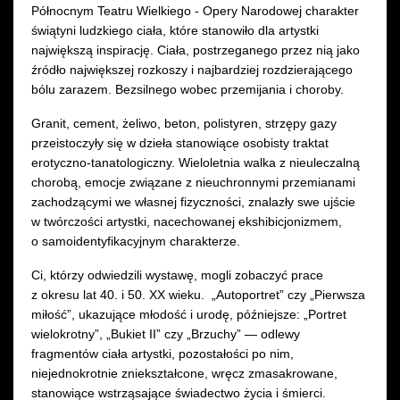
Północnym Teatru Wielkiego - Opery Narodowej charakter
świątyni ludzkiego ciała, które stanowiło dla artystki
największą inspirację. Ciała, postrzeganego przez nią jako
źródło największej rozkoszy i najbardziej rozdzierającego
bólu zarazem. Bezsilnego wobec przemijania i choroby.
Granit, cement, żeliwo, beton, polistyren, strzępy gazy
przeistoczyły się w dzieła stanowiące osobisty traktat
erotyczno-tanatologiczny. Wieloletnia walka z nieuleczalną
chorobą, emocje związane z nieuchronnymi przemianami
zachodzącymi we własnej fizyczności, znalazły swe ujście
w twórczości artystki, nacechowanej ekshibicjonizmem,
o samoidentyfikacyjnym charakterze.
Ci, którzy odwiedzili wystawę, mogli zobaczyć prace
z okresu lat 40. i 50. XX wieku. „Autoportret” czy „Pierwsza
miłość”, ukazujące młodość i urodę, późniejsze: „Portret
wielokrotny”, „Bukiet II” czy „Brzuchy” — odlewy
fragmentów ciała artystki, pozostałości po nim,
niejednokrotnie zniekształcone, wręcz zmasakrowane,
stanowiące wstrząsające świadectwo życia i śmierci.