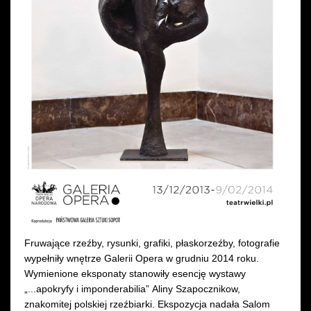
Wynajem kostiumów
Wynajem rekwizytów
Fundusze unijne
Dotacje celowe
Fruwające rzeźby, rysunki, grafiki, płaskorzeźby, fotografie
wypełniły wnętrze Galerii Opera w grudniu 2014 roku.
Wymienione eksponaty stanowiły esencję wystawy
„...apokryfy i imponderabilia” Aliny Szapocznikow,
znakomitej polskiej rzeźbiarki. Ekspozycja nadała Salom