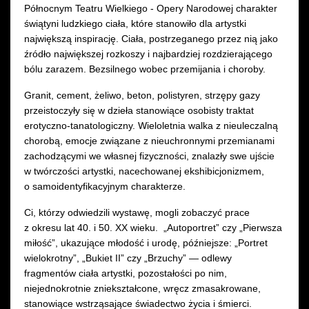
Północnym Teatru Wielkiego - Opery Narodowej charakter
świątyni ludzkiego ciała, które stanowiło dla artystki
największą inspirację. Ciała, postrzeganego przez nią jako
źródło największej rozkoszy i najbardziej rozdzierającego
bólu zarazem. Bezsilnego wobec przemijania i choroby.
Granit, cement, żeliwo, beton, polistyren, strzępy gazy
przeistoczyły się w dzieła stanowiące osobisty traktat
erotyczno-tanatologiczny. Wieloletnia walka z nieuleczalną
chorobą, emocje związane z nieuchronnymi przemianami
zachodzącymi we własnej fizyczności, znalazły swe ujście
w twórczości artystki, nacechowanej ekshibicjonizmem,
o samoidentyfikacyjnym charakterze.
Ci, którzy odwiedzili wystawę, mogli zobaczyć prace
z okresu lat 40. i 50. XX wieku. „Autoportret” czy „Pierwsza
miłość”, ukazujące młodość i urodę, późniejsze: „Portret
wielokrotny”, „Bukiet II” czy „Brzuchy” — odlewy
fragmentów ciała artystki, pozostałości po nim,
niejednokrotnie zniekształcone, wręcz zmasakrowane,
stanowiące wstrząsające świadectwo życia i śmierci.