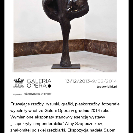
Wynajem kostiumów
Wynajem rekwizytów
Fundusze unijne
Dotacje celowe
Fruwające rzeźby, rysunki, grafiki, płaskorzeźby, fotografie
wypełniły wnętrze Galerii Opera w grudniu 2014 roku.
Wymienione eksponaty stanowiły esencję wystawy
„...apokryfy i imponderabilia” Aliny Szapocznikow,
znakomitej polskiej rzeźbiarki. Ekspozycja nadała Salom