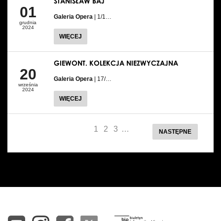
STANISŁAW BAJ
01
Galeria Opera
| 1/1…
grudnia
2024
WIĘCEJ
GIEWONT. KOLEKCJA NIEZWYCZAJNA
20
Galeria Opera
| 17/…
września
2024
WIĘCEJ
1
2
3
…
NASTĘPNE