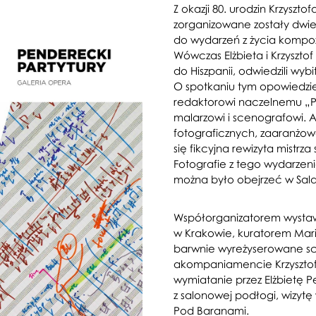
Z okazji 80. urodzin Krzysz
zorganizowane zostały dwie
do wydarzeń z życia kompoz
Wówczas Elżbieta i Krzyszt
do Hiszpanii, odwiedzili wy
O spotkaniu tym opowiedzi
redaktorowi naczelnemu „Prz
malarzowi i scenografowi. Ar
fotograficznych, zaaranżowa
się fikcyjna rewizyta mistr
Fotografie z tego wydarzen
można było obejrzeć w Sa
Współorganizatorem wystaw
w Krakowie, kuratorem Mari
barwnie wyreżyserowane sce
akompaniamencie Krzysztof
wymiatanie przez Elżbietę 
z salonowej podłogi, wizytę
Pod Baranami.