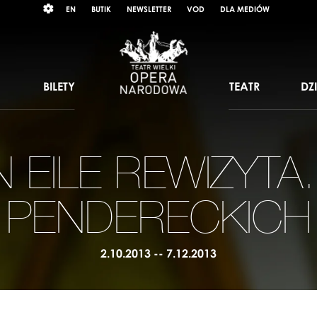
Wybierz
RAST
EN
BUTIK
NEWSLETTER
VOD
DLA MEDIÓW
język
angielski
BILETY
TEATR
DZ
 EILE REWIZYTA.
PENDERECKICH
2.10.2013 -- 7.12.2013