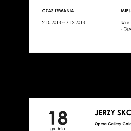
CZAS TRWANIA
MIE
2.10.2013 -- 7.12.2013
Sale
- Op
18
JERZY SK
Opera Gallery Gal
grudnia