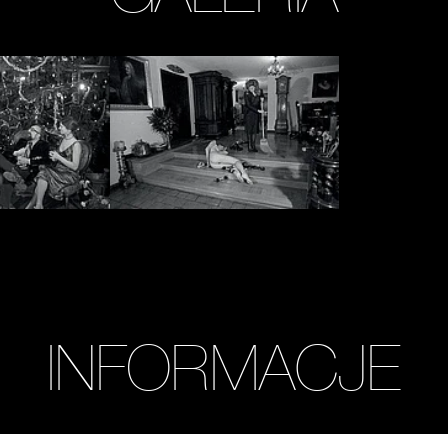
Zobacz
zdjęcie:
fot.
Anna
Arvay,
Bogumił
Opioła
/
Archiwum
MOCAK
INFORMACJE