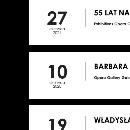
27
55 LAT NA
Exhibitions Opera 
czerwca
2021
10
BARBARA 
Opera Gallery Gal
czerwca
2020
19
WŁADYSŁ