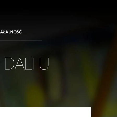
IAŁALNOŚĆ
 DALI U