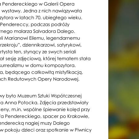
tofa Pendereckiego w Galerii Opera
 wystawy. Jedna z nich nawiązywała
ytora w latach 70. ubiegłego wieku.
of Pendereccy, podczas podróży
bitnego malarza Salvadora Dalego.
eli Marianowi Eilemu, legendarnemu
ekroju”, dziennikarzowi, satyrykowi,
tysta ten, słynący ze swych seriali
ł sesję zdjęciową, której tematem stała
za surrealizmu w domu kompozytora.
ia, będącego całkowitą mistyfikacją,
lach Redutowych Opery Narodowej.
y było Muzeum Sztuki Współczesnej
a Anna Potocka. Zdjęcia przedstawiały
ny, m.in. wspólne śpiewanie kolęd przy
a Pendereckiego, spacer po Krakowie,
Penderecką nagiej muzy Dalego
 w pokoju dzieci oraz spotkanie w Piwnicy