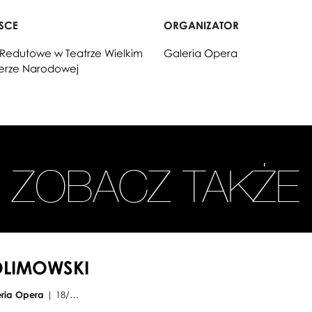
JSCE
ORGANIZATOR
 Redutowe w Teatrze Wielkim
Galeria Opera
erze Narodowej
ZOBACZ TAKŻE
OLIMOWSKI
eria Opera
| 18/…