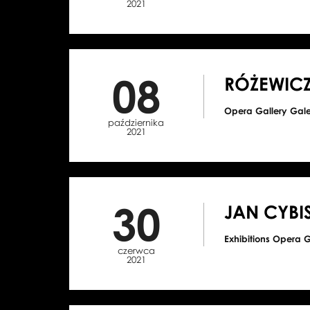
2021
08
RÓŻEWICZ
Opera Gallery Gal
października
2021
30
JAN CYBI
Exhibitions Opera 
czerwca
2021