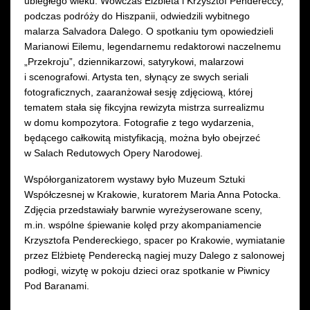
ubiegłego wieku. Wówczas Elżbieta i Krzysztof Pendereccy,
podczas podróży do Hiszpanii, odwiedzili wybitnego
malarza Salvadora Dalego. O spotkaniu tym opowiedzieli
Marianowi Eilemu, legendarnemu redaktorowi naczelnemu
„Przekroju”, dziennikarzowi, satyrykowi, malarzowi
i scenografowi. Artysta ten, słynący ze swych seriali
fotograficznych, zaaranżował sesję zdjęciową, której
tematem stała się fikcyjna rewizyta mistrza surrealizmu
w domu kompozytora. Fotografie z tego wydarzenia,
będącego całkowitą mistyfikacją, można było obejrzeć
w Salach Redutowych Opery Narodowej.
Współorganizatorem wystawy było Muzeum Sztuki
Współczesnej w Krakowie, kuratorem Maria Anna Potocka.
Zdjęcia przedstawiały barwnie wyreżyserowane sceny,
m.in. wspólne śpiewanie kolęd przy akompaniamencie
Krzysztofa Pendereckiego, spacer po Krakowie, wymiatanie
przez Elżbietę Penderecką nagiej muzy Dalego z salonowej
podłogi, wizytę w pokoju dzieci oraz spotkanie w Piwnicy
Pod Baranami.