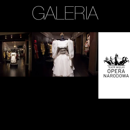
GALERIA
Zobacz
Zobacz
zdjęcie:
zdjęcie:
fot.
fot.
Jarosław
Jarosław
Mazurek
Mazurek