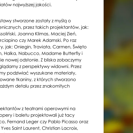
ałów najwyższej jakości.
tawy stworzone zostały z myślą o
icznych, przez takich projektantów, jak:
oliński, Joanna Klimas, Maciej Zień,
ciapino czy Marek Adamski. Po raz
ły, jak: Oniegin, Traviata, Carmen, Święto
an, Halka, Nabucco, Madame Butterfly i
nie nowej odsłonie. Z bliska zobaczymy
oglądamy z perspektywy widowni. Przez
y podziwiać wyszukane materiały,
lowane tkaniny, z których stworzono
żdym detalu przez znakomitych
jektantów z teatrami operowymi na
pery i baletu projektowali już tacy
rico, Fernand Leger czy Pablo Picasso oraz
Yves Saint Laurent, Christian Lacroix,