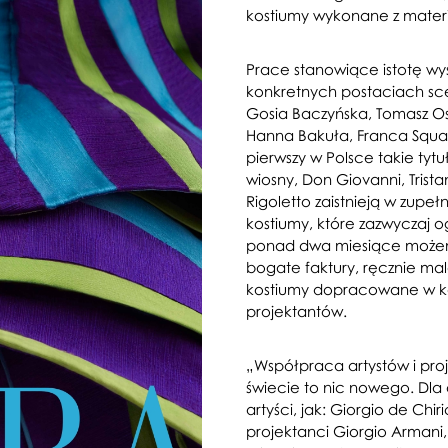
kostiumy wykonane z materi
Prace stanowiące istotę wys
konkretnych postaciach scen
Gosia Baczyńska, Tomasz Oss
Hanna Bakuła, Franca Squar
pierwszy w Polsce takie tytu
wiosny, Don Giovanni, Trist
Rigoletto zaistnieją w zupeł
kostiumy, które zazwyczaj 
ponad dwa miesiące możem
bogate faktury, ręcznie ma
kostiumy dopracowane w ka
projektantów.
„Współpraca artystów i pro
świecie to nic nowego. Dla o
artyści, jak: Giorgio de Chi
projektanci Giorgio Armani, 