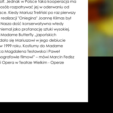
olf. Jednak w Polsce taka kooperacja ma
sposób rozpatrywać jej w oderwaniu od
ce. Kiedy Mariusz Treliński po raz pierwszy
 realizacji "Oniegina" Joannę Klimas był
a! Nasza dość konserwatywna wtedy
niemal jako profanację sztuki wysokiej.
ć Madame Butterfly „japońskich
dało się Mariuszowi w jego debiucie
w 1999 roku. Kostiumy do Madame
jąca Magdalena Tesławska i Paweł
mografowie filmowi” – mówi Marcin Fedisz
rii Opera w Teatrze Wielkim - Operze