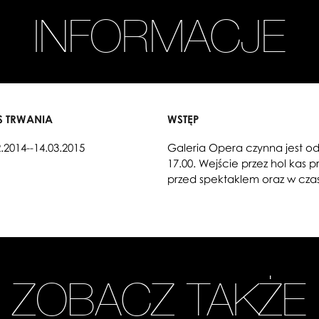
INFORMACJE
S TRWANIA
WSTĘP
2.2014--14.03.2015
Galeria Opera czynna jest od
17.00. Wejście przez hol kas 
przed spektaklem oraz w czas
ZOBACZ TAKŻE