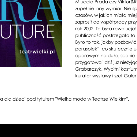
Miuccia Prada czy Viktor&R
zupełnie inny wymiar. Nie 
czasów, w jakich miała miejs
zaprosił do współpracy przy
rok 2002. To była rewolucj
publiczność postrzegała to 
Było to tak, jakby pozbawi
parasolek”, co skutecznie u
operowym na dużej scenie 
przygotowali dziś już nieży
Grabarczyk. Wybitni kostiu
kurator wystawy i szef Gale
a dla dzieci pod tytułem "Wielka moda w Teatrze Wielkim".