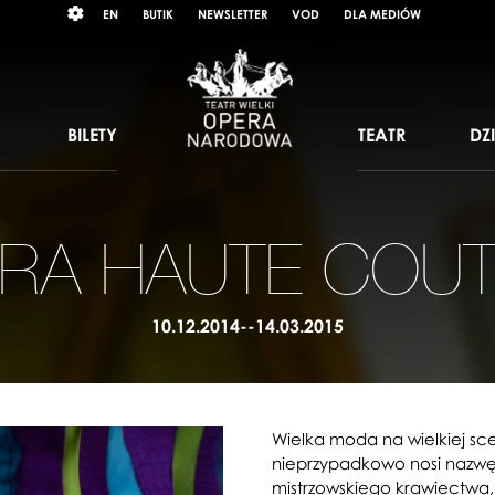
Wybierz
RAST
EN
BUTIK
NEWSLETTER
VOD
DLA MEDIÓW
język
angielski
BILETY
TEATR
DZ
RA HAUTE COU
10.12.2014--14.03.2015
Wielka moda na wielkiej sc
nieprzypadkowo nosi nazwę
mistrzowskiego krawiectwa, 