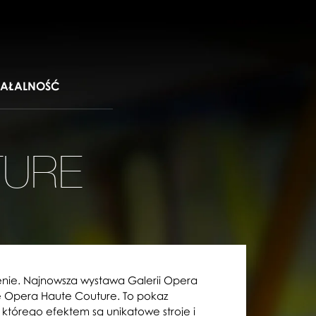
IAŁALNOŚĆ
TURE
enie. Najnowsza wystawa Galerii Opera
 Opera Haute Couture. To pokaz
którego efektem są unikatowe stroje i