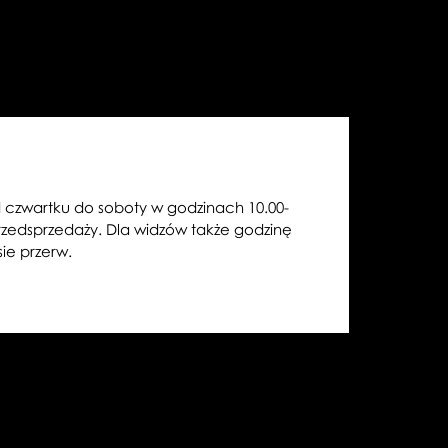
 czwartku do soboty w godzinach 10.00-
przedsprzedaży. Dla widzów także godzinę
ie przerw.