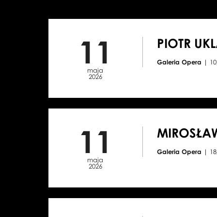
11
PIOTR UK
Galeria Opera
| 10
maja
2026
11
MIROSŁA
Galeria Opera
| 18
maja
2026