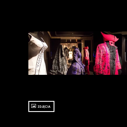
Zobacz
Zobacz
zdjęcie:
zdjęcie:
fot.
fot.
Jarosław
Jarosław
Mazurek
Mazurek
ZDJĘCIA