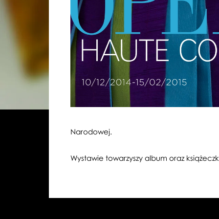
Narodowej.
Wystawie towarzyszy album oraz książeczk