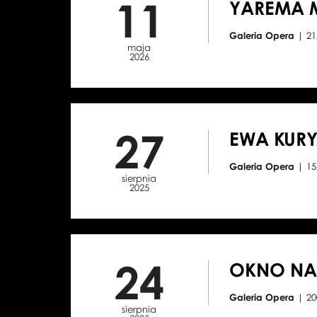
11
YAREMA 
Galeria Opera
| 21
maja
2026
27
EWA KURY
Galeria Opera
| 15
sierpnia
2025
24
OKNO NA 
Galeria Opera
| 20
sierpnia