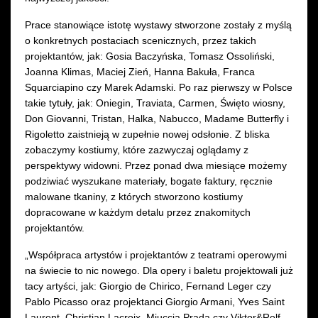
Prace stanowiące istotę wystawy stworzone zostały z myślą
o konkretnych postaciach scenicznych, przez takich
projektantów, jak: Gosia Baczyńska, Tomasz Ossoliński,
Joanna Klimas, Maciej Zień, Hanna Bakuła, Franca
Squarciapino czy Marek Adamski. Po raz pierwszy w Polsce
takie tytuły, jak: Oniegin, Traviata, Carmen, Święto wiosny,
Don Giovanni, Tristan, Halka, Nabucco, Madame Butterfly i
Rigoletto zaistnieją w zupełnie nowej odsłonie. Z bliska
zobaczymy kostiumy, które zazwyczaj oglądamy z
perspektywy widowni. Przez ponad dwa miesiące możemy
podziwiać wyszukane materiały, bogate faktury, ręcznie
malowane tkaniny, z których stworzono kostiumy
dopracowane w każdym detalu przez znakomitych
projektantów.
„Współpraca artystów i projektantów z teatrami operowymi
na świecie to nic nowego. Dla opery i baletu projektowali już
tacy artyści, jak: Giorgio de Chirico, Fernand Leger czy
Pablo Picasso oraz projektanci Giorgio Armani, Yves Saint
Laurent, Christian Lacroix, Miuccia Prada czy Viktor&Rolf.