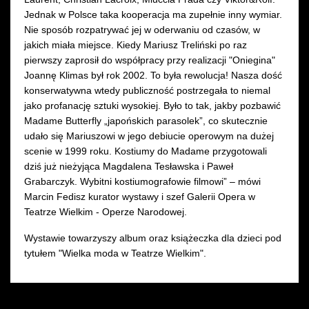
Jednak w Polsce taka kooperacja ma zupełnie inny wymiar.
Nie sposób rozpatrywać jej w oderwaniu od czasów, w
jakich miała miejsce. Kiedy Mariusz Treliński po raz
pierwszy zaprosił do współpracy przy realizacji "Oniegina"
Joannę Klimas był rok 2002. To była rewolucja! Nasza dość
konserwatywna wtedy publiczność postrzegała to niemal
jako profanację sztuki wysokiej. Było to tak, jakby pozbawić
Madame Butterfly „japońskich parasolek”, co skutecznie
udało się Mariuszowi w jego debiucie operowym na dużej
scenie w 1999 roku. Kostiumy do Madame przygotowali
dziś już nieżyjąca Magdalena Tesławska i Paweł
Grabarczyk. Wybitni kostiumografowie filmowi” – mówi
Marcin Fedisz kurator wystawy i szef Galerii Opera w
Teatrze Wielkim - Operze Narodowej.
Wystawie towarzyszy album oraz książeczka dla dzieci pod
tytułem "Wielka moda w Teatrze Wielkim".