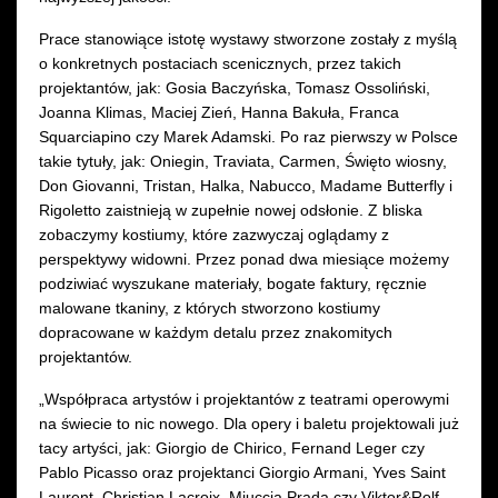
Prace stanowiące istotę wystawy stworzone zostały z myślą
o konkretnych postaciach scenicznych, przez takich
projektantów, jak: Gosia Baczyńska, Tomasz Ossoliński,
Joanna Klimas, Maciej Zień, Hanna Bakuła, Franca
Squarciapino czy Marek Adamski. Po raz pierwszy w Polsce
takie tytuły, jak: Oniegin, Traviata, Carmen, Święto wiosny,
Don Giovanni, Tristan, Halka, Nabucco, Madame Butterfly i
Rigoletto zaistnieją w zupełnie nowej odsłonie. Z bliska
zobaczymy kostiumy, które zazwyczaj oglądamy z
perspektywy widowni. Przez ponad dwa miesiące możemy
podziwiać wyszukane materiały, bogate faktury, ręcznie
malowane tkaniny, z których stworzono kostiumy
dopracowane w każdym detalu przez znakomitych
projektantów.
„Współpraca artystów i projektantów z teatrami operowymi
na świecie to nic nowego. Dla opery i baletu projektowali już
tacy artyści, jak: Giorgio de Chirico, Fernand Leger czy
Pablo Picasso oraz projektanci Giorgio Armani, Yves Saint
Laurent, Christian Lacroix, Miuccia Prada czy Viktor&Rolf.