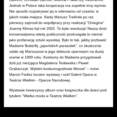
Jednak w Polsce taka kooperacja ma zupełnie inny wymiar.
Nie sposób rozpatrywać jej w oderwaniu od czasów, w
jakich miała miejsce. Kiedy Mariusz Treliński po raz
pierwszy zaprosił do współpracy przy realizacji "Oniegina"
Joannę Klimas był rok 2002. To była rewolucja! Nasza dość
konserwatywna wtedy publiczność postrzegała to niemal
jako profanację sztuki wysokiej. Było to tak, jakby pozbawić
Madame Butterfly „japońskich parasolek”, co skutecznie
udało się Mariuszowi w jego debiucie operowym na dużej
scenie w 1999 roku. Kostiumy do Madame przygotowali
dziś już nieżyjąca Magdalena Tesławska i Paweł
Grabarczyk. Wybitni kostiumografowie filmowi” – mówi
Marcin Fedisz kurator wystawy i szef Galerii Opera w
Teatrze Wielkim - Operze Narodowej.
Wystawie towarzyszy album oraz książeczka dla dzieci pod
tytułem "Wielka moda w Teatrze Wielkim".