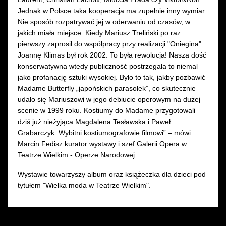
Jednak w Polsce taka kooperacja ma zupełnie inny wymiar.
Nie sposób rozpatrywać jej w oderwaniu od czasów, w
jakich miała miejsce. Kiedy Mariusz Treliński po raz
pierwszy zaprosił do współpracy przy realizacji "Oniegina"
Joannę Klimas był rok 2002. To była rewolucja! Nasza dość
konserwatywna wtedy publiczność postrzegała to niemal
jako profanację sztuki wysokiej. Było to tak, jakby pozbawić
Madame Butterfly „japońskich parasolek”, co skutecznie
udało się Mariuszowi w jego debiucie operowym na dużej
scenie w 1999 roku. Kostiumy do Madame przygotowali
dziś już nieżyjąca Magdalena Tesławska i Paweł
Grabarczyk. Wybitni kostiumografowie filmowi” – mówi
Marcin Fedisz kurator wystawy i szef Galerii Opera w
Teatrze Wielkim - Operze Narodowej.
Wystawie towarzyszy album oraz książeczka dla dzieci pod
tytułem "Wielka moda w Teatrze Wielkim".