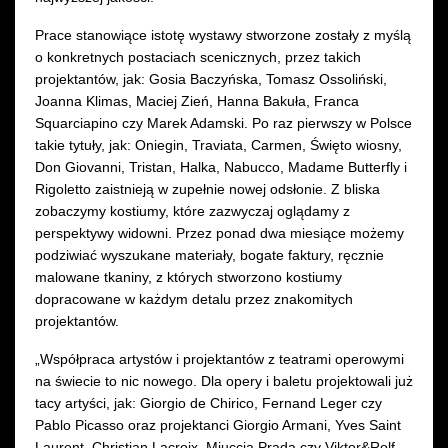
Prace stanowiące istotę wystawy stworzone zostały z myślą
o konkretnych postaciach scenicznych, przez takich
projektantów, jak: Gosia Baczyńska, Tomasz Ossoliński,
Joanna Klimas, Maciej Zień, Hanna Bakuła, Franca
Squarciapino czy Marek Adamski. Po raz pierwszy w Polsce
takie tytuły, jak: Oniegin, Traviata, Carmen, Święto wiosny,
Don Giovanni, Tristan, Halka, Nabucco, Madame Butterfly i
Rigoletto zaistnieją w zupełnie nowej odsłonie. Z bliska
zobaczymy kostiumy, które zazwyczaj oglądamy z
perspektywy widowni. Przez ponad dwa miesiące możemy
podziwiać wyszukane materiały, bogate faktury, ręcznie
malowane tkaniny, z których stworzono kostiumy
dopracowane w każdym detalu przez znakomitych
projektantów.
„Współpraca artystów i projektantów z teatrami operowymi
na świecie to nic nowego. Dla opery i baletu projektowali już
tacy artyści, jak: Giorgio de Chirico, Fernand Leger czy
Pablo Picasso oraz projektanci Giorgio Armani, Yves Saint
Laurent, Christian Lacroix, Miuccia Prada czy Viktor&Rolf.