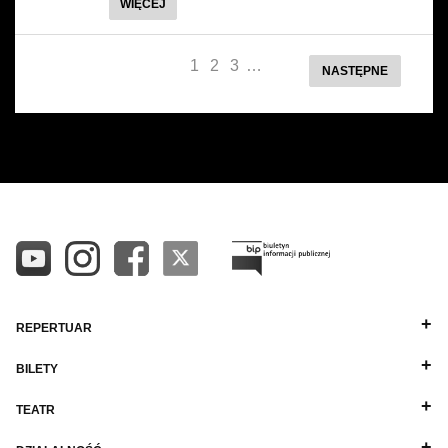
WIĘCEJ
1
2
3
…
NASTĘPNE
REPERTUAR
BILETY
TEATR