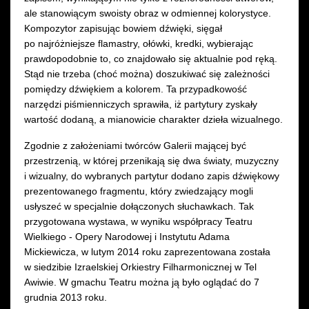
ale stanowiącym swoisty obraz w odmiennej kolorystyce.
Kompozytor zapisując bowiem dźwięki, sięgał
po najróżniejsze flamastry, ołówki, kredki, wybierając
prawdopodobnie to, co znajdowało się aktualnie pod ręką.
Stąd nie trzeba (choć można) doszukiwać się zależności
pomiędzy dźwiękiem a kolorem. Ta przypadkowość
narzędzi piśmienniczych sprawiła, iż partytury zyskały
wartość dodaną, a mianowicie charakter dzieła wizualnego.
Zgodnie z założeniami twórców Galerii mającej być
przestrzenią, w której przenikają się dwa światy, muzyczny
i wizualny, do wybranych partytur dodano zapis dźwiękowy
prezentowanego fragmentu, który zwiedzający mogli
usłyszeć w specjalnie dołączonych słuchawkach. Tak
przygotowana wystawa, w wyniku współpracy Teatru
Wielkiego - Opery Narodowej i Instytutu Adama
Mickiewicza, w lutym 2014 roku zaprezentowana została
w siedzibie Izraelskiej Orkiestry Filharmonicznej w Tel
Awiwie. W gmachu Teatru można ją było oglądać do 7
grudnia 2013 roku.