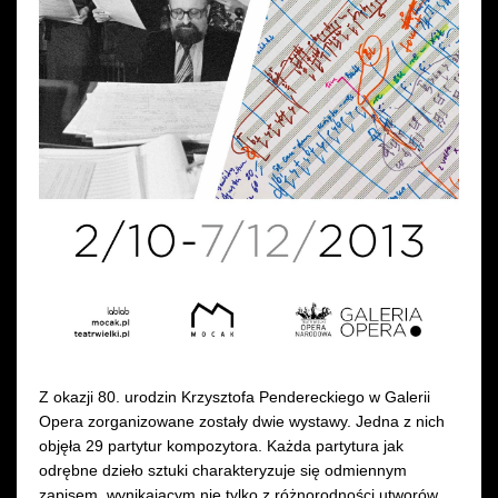
Wynajem kostiumów
Wynajem rekwizytów
Fundusze unijne
Dotacje celowe
Z okazji 80. urodzin Krzysztofa Pendereckiego w Galerii
Opera zorganizowane zostały dwie wystawy. Jedna z nich
objęła 29 partytur kompozytora. Każda partytura jak
odrębne dzieło sztuki charakteryzuje się odmiennym
zapisem, wynikającym nie tylko z różnorodności utworów,