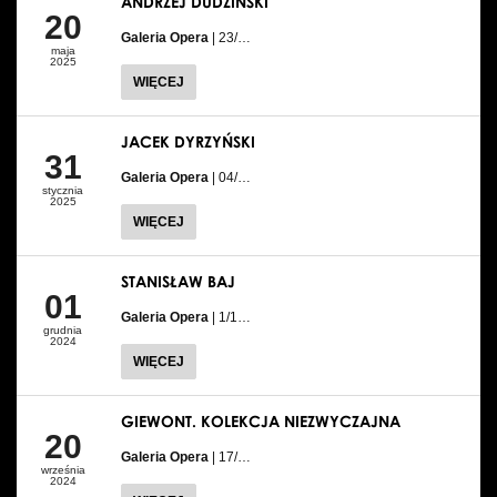
ANDRZEJ DUDZIŃSKI
20
Galeria Opera
| 23/…
maja
2025
WIĘCEJ
JACEK DYRZYŃSKI
31
Galeria Opera
| 04/…
stycznia
2025
WIĘCEJ
STANISŁAW BAJ
01
Galeria Opera
| 1/1…
grudnia
2024
WIĘCEJ
GIEWONT. KOLEKCJA NIEZWYCZAJNA
20
Galeria Opera
| 17/…
września
2024