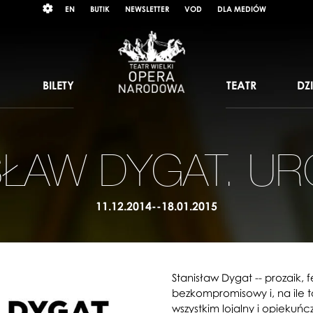
Wybierz
RAST
EN
BUTIK
NEWSLETTER
VOD
DLA MEDIÓW
język
angielski
BILETY
TEATR
DZ
SŁAW DYGAT. UR
11.12.2014--18.01.2015
Stanisław Dygat -- prozaik, 
bezkompromisowy i, na ile t
wszystkim lojalny i opiekuńc