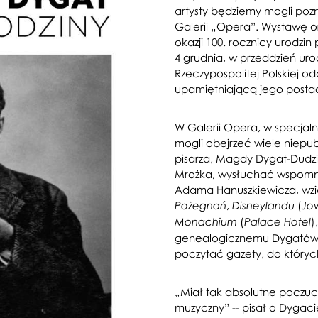
artysty będziemy mogli poz
Galerii „Opera”. Wystawę o
okazji 100. rocznicy urodzin 
4 grudnia, w przeddzień uro
Rzeczypospolitej Polskiej o
upamiętniającą jego postać i
W Galerii Opera, w specjaln
mogli obejrzeć wiele niepub
pisarza, Magdy Dygat-Dudzińs
Mrożka, wysłuchać wspomnie
Adama Hanuszkiewicza, wzią
,
(
Pożegnań
Disneylandu
Jow
(
)
Monachium
Palace Hotel
genealogicznemu Dygatów, 
poczytać gazety, do których
„Miał tak absolutne poczuc
muzyczny” -- pisał o Dygaci