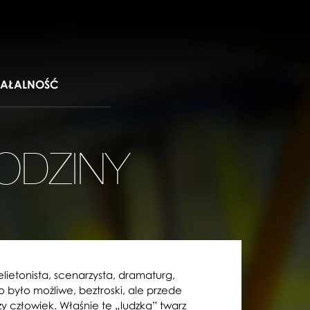
IAŁALNOŚĆ
ODZINY
felietonista, scenarzysta, dramaturg,
o było możliwe, beztroski, ale przede
zy człowiek. Właśnie tę „ludzką” twarz