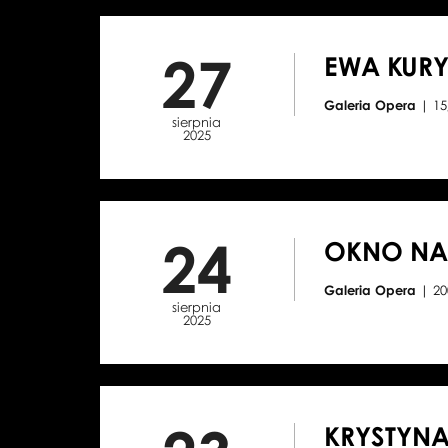
27
EWA KURY
Galeria Opera
| 15
sierpnia
2025
24
OKNO NA 
Galeria Opera
| 20
sierpnia
2025
KRYSTYNA