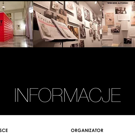
Zobacz
Zobacz
zdjęcie:
zdjęcie:
fot.
fot.
Jarosław
Jarosław
Mazurek
Mazurek
INFORMACJE
JSCE
ORGANIZATOR