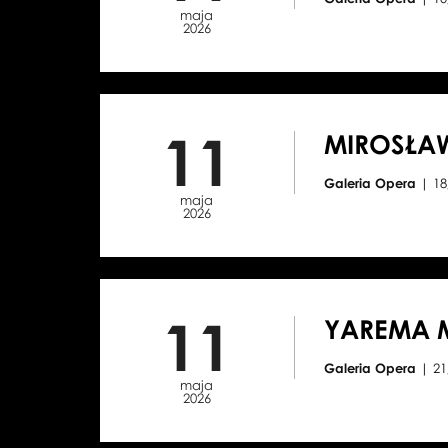
maja
2026
11
MIROSŁA
Galeria Opera
| 18
maja
2026
11
YAREMA 
Galeria Opera
| 21
maja
2026