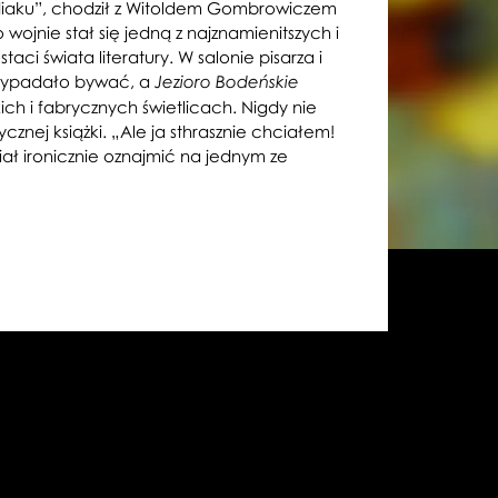
odiaku”, chodził z Witoldem Gombrowiczem
wojnie stał się jedną z najznamienitszych i
aci świata literatury.
W
salonie pisarza i
, wypadało bywać, a
Jezioro Bodeńskie
ich i fabrycznych świetlicach. N
igdy nie
ycznej książki. „Ale ja sthrasznie chciałem!
iał ironicznie oznajmić na jednym ze