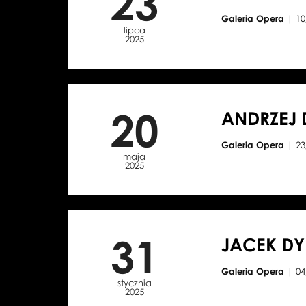
23
Galeria Opera
| 10
lipca
2025
20
ANDRZEJ 
Galeria Opera
| 23
maja
2025
31
JACEK DY
Galeria Opera
| 04
stycznia
2025