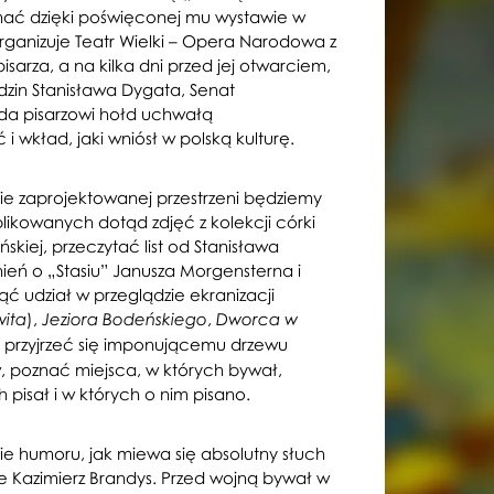
nać dzięki poświęconej mu wystawie w
rganizuje Teatr Wielki – Opera Narodowa z
pisarza, a na kilka dni przed jej otwarciem,
dzin Stanisława Dygata, Senat
dda pisarzowi hołd uchwałą
 wkład, jaki wniósł w polską kulturę.
ie zaprojektowanej przestrzeni będziemy
likowanych dotąd zdjęć z kolekcji córki
kiej, przeczytać list od Stanisława
ń o „Stasiu” Janusza Morgensterna i
ć udział w przeglądzie ekranizacji
),
,
ita
Jeziora Bodeńskiego
Dworca w
, przyjrzeć się imponującemu drzewu
poznać miejsca, w których bywał,
 pisał i w których o nim pisano.
ie humoru, jak miewa się absolutny słuch
e Kazimierz Brandys. Przed wojną bywał w