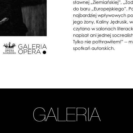
sławnej „Ziemiańskiej”, „Z
do baru „Europejskiego”. Po 
najbardziej wpływowych post
jego żony, Kaliny Jędrusik
czytano w salonach literack
napisał ani jednej socrealist
Tylko nie pothrawiłem!” -- m
spotkań autorskich.
GALERIA