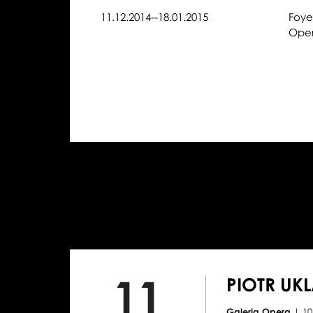
11.12.2014--18.01.2015
Foye
Oper
11
PIOTR UK
Galeria Opera
| 10