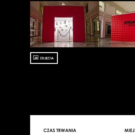
Zobacz
Zobacz
zdjęcie:
zdjęcie:
fot.
fot.
Jarosław
Jarosław
Mazurek
Mazurek
ZDJĘCIA
CZAS TRWANIA
MIE