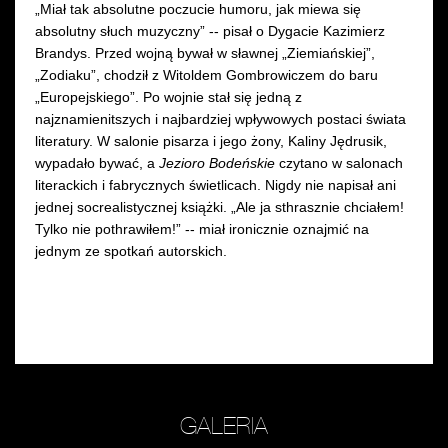
„Miał tak absolutne poczucie humoru, jak miewa się
absolutny słuch muzyczny” -- pisał o Dygacie Kazimierz
Brandys. Przed wojną bywał w sławnej „Ziemiańskiej”,
„Zodiaku”, chodził z Witoldem Gombrowiczem do baru
„Europejskiego”. Po wojnie stał się jedną z
najznamienitszych i najbardziej wpływowych postaci świata
literatury.
W
salonie pisarza i jego żony, Kaliny Jędrusik,
wypadało bywać, a
Jezioro Bodeńskie
czytano w salonach
literackich i fabrycznych świetlicach. N
igdy nie napisał ani
jednej socrealistycznej książki. „Ale ja sthrasznie chciałem!
Tylko nie pothrawiłem!” -- miał ironicznie oznajmić na
jednym ze spotkań autorskich.
GALERIA