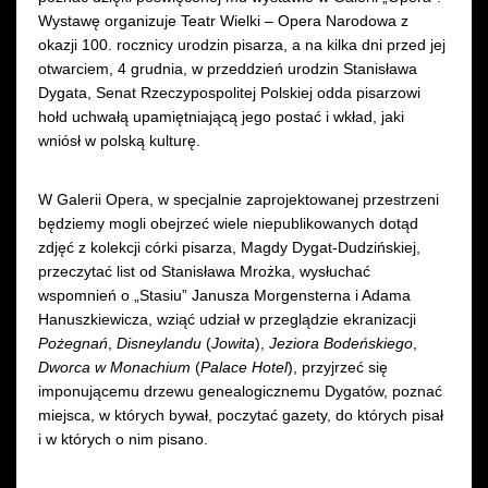
Wystawę organizuje Teatr Wielki – Opera Narodowa z
okazji 100. rocznicy urodzin pisarza, a na kilka dni przed jej
otwarciem, 4 grudnia, w przeddzień urodzin Stanisława
Dygata, Senat Rzeczypospolitej Polskiej odda pisarzowi
hołd uchwałą upamiętniającą jego postać i wkład, jaki
wniósł w polską kulturę.
W Galerii Opera, w specjalnie zaprojektowanej przestrzeni
będziemy mogli obejrzeć wiele niepublikowanych dotąd
zdjęć z kolekcji córki pisarza, Magdy Dygat-Dudzińskiej,
przeczytać list od Stanisława Mrożka, wysłuchać
wspomnień o „Stasiu” Janusza Morgensterna i Adama
Hanuszkiewicza, wziąć udział w przeglądzie ekranizacji
Pożegnań
,
Disneylandu
(
Jowita
),
Jeziora Bodeńskiego
,
Dworca w Monachium
(
Palace Hotel
), przyjrzeć się
imponującemu drzewu genealogicznemu Dygatów, poznać
miejsca, w których bywał, poczytać gazety, do których pisał
i w których o nim pisano.