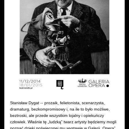
Wynajem kostiumów
Wynajem rekwizytów
Fundusze unijne
Dotacje celowe
Stanisław Dygat -- prozaik, felietonista, scenarzysta,
dramaturg, bezkompromisowy i, na ile to było możliwe,
beztroski, ale przede wszystkim lojalny i opiekuńczy
człowiek. Właśnie tę „ludzką” twarz artysty będziemy mogli
poznać dzięki poświęconej mu wystawie w Galerii „Opera”.