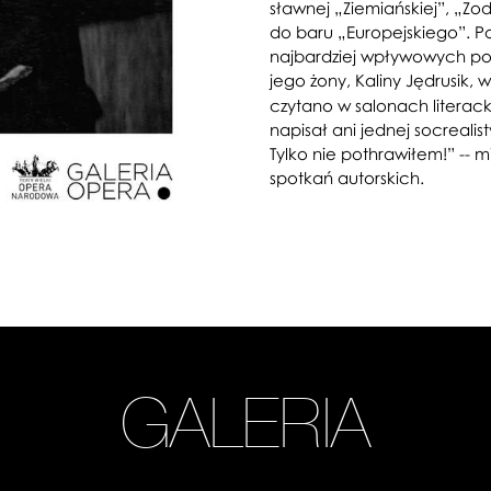
sławnej „Ziemiańskiej”, „Z
do baru „Europejskiego”. Po 
najbardziej wpływowych post
jego żony, Kaliny Jędrusik
czytano w salonach literack
napisał ani jednej socrealist
Tylko nie pothrawiłem!” -- m
spotkań autorskich.
GALERIA