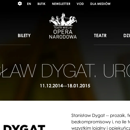
Wybierz
RAST
EN
BUTIK
NEWSLETTER
VOD
DLA MEDIÓW
język
angielski
BILETY
TEATR
DZ
SŁAW DYGAT. UR
11.12.2014--18.01.2015
Stanisław Dygat -- prozaik, 
bezkompromisowy i, na ile t
wszystkim lojalny i opiekuńc