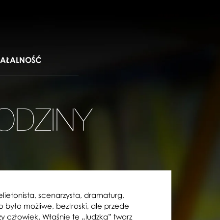
IAŁALNOŚĆ
ODZINY
felietonista, scenarzysta, dramaturg,
o było możliwe, beztroski, ale przede
zy człowiek. Właśnie tę „ludzką” twarz