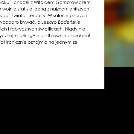
odiaku”, chodził z Witoldem Gombrowiczem
wojnie stał się jedną z najznamienitszych i
aci świata literatury.
W
salonie pisarza i
, wypadało bywać, a
Jezioro Bodeńskie
ich i fabrycznych świetlicach. N
igdy nie
ycznej książki. „Ale ja sthrasznie chciałem!
iał ironicznie oznajmić na jednym ze