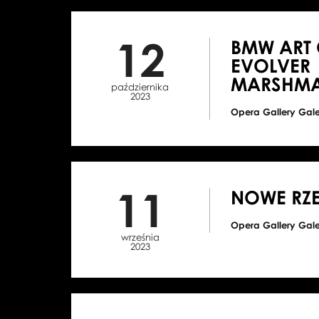
12
BMW ART 
EVOLVER
MARSHMAL
października
2023
Opera Gallery Gal
11
NOWE RZ
Opera Gallery Gal
września
2023