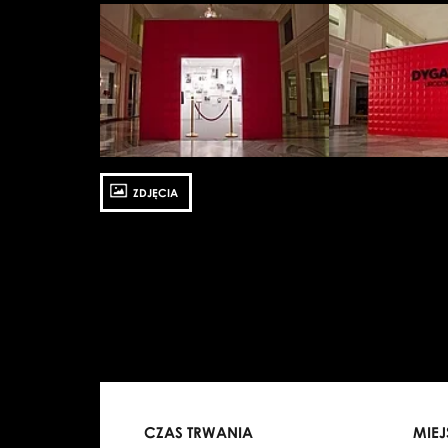
Zobacz
Zobacz
zdjęcie:
zdjęcie:
fot.
fot.
Jarosław
Jarosław
Mazurek
Mazurek
ZDJĘCIA
CZAS TRWANIA
MIE