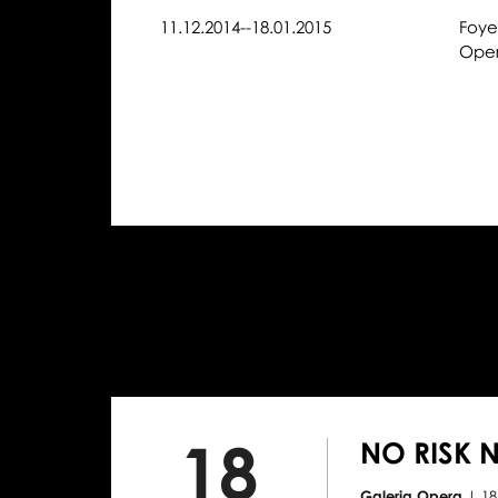
11.12.2014--18.01.2015
Foye
Oper
18
NO RISK 
Galeria Opera
| 18