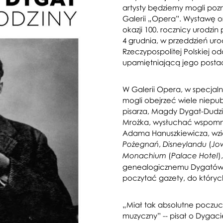
artysty będziemy mogli poz
Galerii „Opera”. Wystawę o
okazji 100. rocznicy urodzin 
4 grudnia, w przeddzień uro
Rzeczypospolitej Polskiej o
upamiętniającą jego postać i
W Galerii Opera, w specjaln
mogli obejrzeć wiele niepub
pisarza, Magdy Dygat-Dudzińs
Mrożka, wysłuchać wspomnie
Adama Hanuszkiewicza, wzią
,
(
Pożegnań
Disneylandu
Jow
(
)
Monachium
Palace Hotel
genealogicznemu Dygatów, 
poczytać gazety, do których
„Miał tak absolutne poczuc
muzyczny” -- pisał o Dygaci