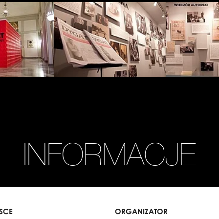
Zobacz
Zobacz
zdjęcie:
zdjęcie:
fot.
fot.
Jarosław
Jarosław
Mazurek
Mazurek
INFORMACJE
JSCE
ORGANIZATOR