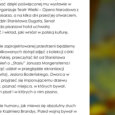
nać dzięki poświęconej mu wystawie w
rganizuje Teatr Wielki – Opera Narodowa z
pisarza, a na kilka dni przed jej otwarciem,
dzin Stanisława Dygata, Senat
dda pisarzowi hołd uchwałą
 wkład, jaki wniósł w polską kulturę.
ie zaprojektowanej przestrzeni będziemy
likowanych dotąd zdjęć z kolekcji córki
kiej, przeczytać list od Stanisława
ń o „Stasiu” Janusza Morgensterna i
ć udział w przeglądzie ekranizacji
),
,
ita
Jeziora Bodeńskiego
Dworca w
, przyjrzeć się imponującemu drzewu
poznać miejsca, w których bywał,
 pisał i w których o nim pisano.
ie humoru, jak miewa się absolutny słuch
e Kazimierz Brandys. Przed wojną bywał w