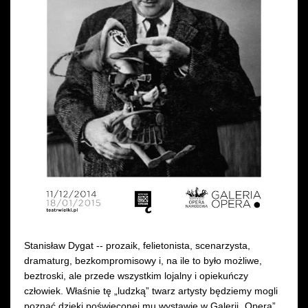
Wynajem kostiumów
Wynajem rekwizytów
Fundusze unijne
Dotacje celowe
Stanisław Dygat -- prozaik, felietonista, scenarzysta,
dramaturg, bezkompromisowy i, na ile to było możliwe,
beztroski, ale przede wszystkim lojalny i opiekuńczy
człowiek. Właśnie tę „ludzką” twarz artysty będziemy mogli
poznać dzięki poświęconej mu wystawie w Galerii „Opera”.