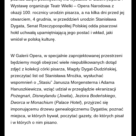
Wystawę organizuje Teatr Wielki – Opera Narodowa z
okazji 100. rocznicy urodzin pisarza, a na kilka dni przed jej
otwarciem, 4 grudnia, w przeddzień urodzin Stanisława
Dygata, Senat Rzeczypospolitej Polskiej odda pisarzowi
hołd uchwałą upamiętniającą jego postać i wkład, jaki
wniósł w polską kulturę.
W Galerii Opera, w specjalnie zaprojektowanej przestrzeni
będziemy mogli obejrzeć wiele niepublikowanych dotąd
zdjęć z kolekcji córki pisarza, Magdy Dygat-Dudzińskiej,
przeczytać list od Stanisława Mrożka, wysłuchać
wspomnień o „Stasiu” Janusza Morgensterna i Adama
Hanuszkiewicza, wziąć udział w przeglądzie ekranizacji
Pożegnań
,
Disneylandu
(
Jowita
),
Jeziora Bodeńskiego
,
Dworca w Monachium
(
Palace Hotel
), przyjrzeć się
imponującemu drzewu genealogicznemu Dygatów, poznać
miejsca, w których bywał, poczytać gazety, do których pisał
i w których o nim pisano.