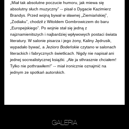
„Miał tak absolutne poczucie humoru, jak miewa się
absolutny słuch muzyczny” -- pisał o Dygacie Kazimierz
Brandys. Przed wojną bywał w sławnej „Ziemiańskiej”,
„Zodiaku”, chodził z Witoldem Gombrowiczem do baru
„Europejskiego”. Po wojnie stał się jedną z
najznamienitszych i najbardziej wpływowych postaci świata
literatury.
W
salonie pisarza i jego żony, Kaliny Jędrusik,
wypadało bywać, a
Jezioro Bodeńskie
czytano w salonach
literackich i fabrycznych świetlicach. N
igdy nie napisał ani
jednej socrealistycznej książki. „Ale ja sthrasznie chciałem!
Tylko nie pothrawiłem!” -- miał ironicznie oznajmić na
jednym ze spotkań autorskich.
GALERIA