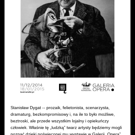
Wynajem kostiumów
Wynajem rekwizytów
Fundusze unijne
Dotacje celowe
Stanisław Dygat -- prozaik, felietonista, scenarzysta,
dramaturg, bezkompromisowy i, na ile to było możliwe,
beztroski, ale przede wszystkim lojalny i opiekuńczy
człowiek. Właśnie tę „ludzką” twarz artysty będziemy mogli
poznać dzięki poświęconej mu wystawie w Galerii „Opera”.