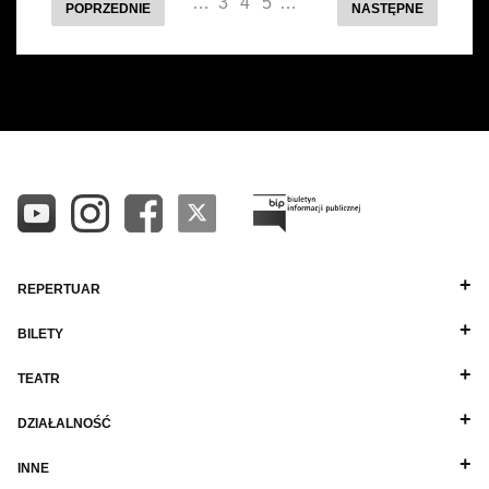
…
3
4
5
…
POPRZEDNIE
NASTĘPNE
REPERTUAR
BILETY
TEATR
DZIAŁALNOŚĆ
INNE