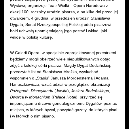
Wystawę organizuje Teatr Wielki – Opera Narodowa z
okazji 100. rocznicy urodzin pisarza, a na kilka dni przed jej
otwarciem, 4 grudnia, w przeddzień urodzin Stanisława
Dygata, Senat Rzeczypospolitej Polskiej odda pisarzowi
hołd uchwałą upamiętniającą jego postać i wkład, jaki
wniósł w polską kulturę.
W Galerii Opera, w specjalnie zaprojektowanej przestrzeni
będziemy mogli obejrzeć wiele niepublikowanych dotąd
zdjęć z kolekcji córki pisarza, Magdy Dygat-Dudzińskiej,
przeczytać list od Stanisława Mrożka, wysłuchać
wspomnień o „Stasiu” Janusza Morgensterna i Adama
Hanuszkiewicza, wziąć udział w przeglądzie ekranizacji
Pożegnań
,
Disneylandu
(
Jowita
),
Jeziora Bodeńskiego
,
Dworca w Monachium
(
Palace Hotel
), przyjrzeć się
imponującemu drzewu genealogicznemu Dygatów, poznać
miejsca, w których bywał, poczytać gazety, do których pisał
i w których o nim pisano.