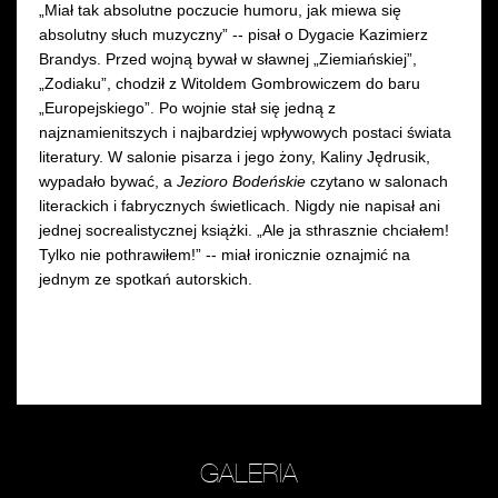
„Miał tak absolutne poczucie humoru, jak miewa się
absolutny słuch muzyczny” -- pisał o Dygacie Kazimierz
Brandys. Przed wojną bywał w sławnej „Ziemiańskiej”,
„Zodiaku”, chodził z Witoldem Gombrowiczem do baru
„Europejskiego”. Po wojnie stał się jedną z
najznamienitszych i najbardziej wpływowych postaci świata
literatury.
W
salonie pisarza i jego żony, Kaliny Jędrusik,
wypadało bywać, a
Jezioro Bodeńskie
czytano w salonach
literackich i fabrycznych świetlicach. N
igdy nie napisał ani
jednej socrealistycznej książki. „Ale ja sthrasznie chciałem!
Tylko nie pothrawiłem!” -- miał ironicznie oznajmić na
jednym ze spotkań autorskich.
GALERIA