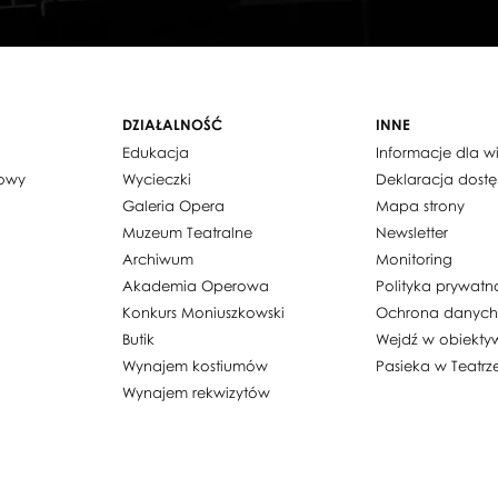
DZIAŁALNOŚĆ
INNE
Edukacja
Informacje dla 
dowy
Wycieczki
Deklaracja dost
Galeria Opera
Mapa strony
Muzeum Teatralne
Newsletter
Archiwum
Monitoring
Akademia Operowa
Polityka prywatn
Konkurs Moniuszkowski
Ochrona danyc
Butik
Wejdź w obiekty
Wynajem kostiumów
Pasieka w Teatrz
Wynajem rekwizytów