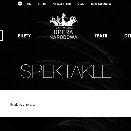
Wybierz
RAST
EN
BUTIK
NEWSLETTER
VOD
DLA MEDIÓW
język
angielski
BILETY
TEATR
DZ
SPEKTAKLE
Brak wyników