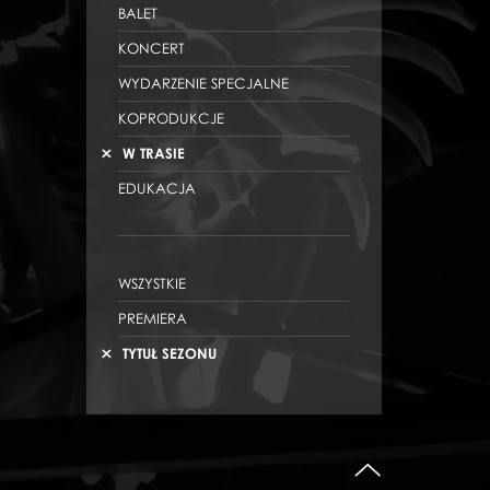
BALET
KONCERT
WYDARZENIE SPECJALNE
KOPRODUKCJE
W TRASIE
EDUKACJA
WSZYSTKIE
PREMIERA
TYTUŁ SEZONU
do góry