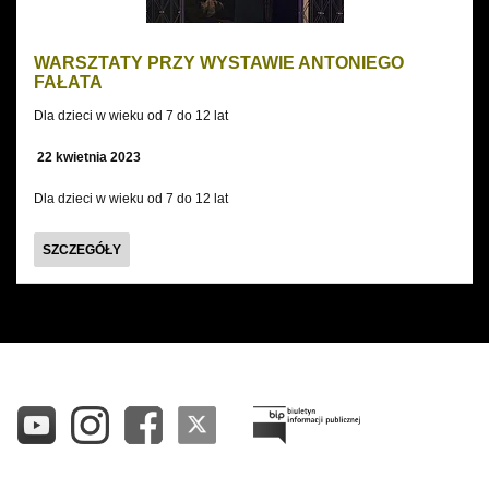
WARSZTATY PRZY WYSTAWIE ANTONIEGO
FAŁATA
Dla dzieci w wieku od 7 do 12 lat
22 kwietnia 2023
Dla dzieci w wieku od 7 do 12 lat
WARSZTATY
SZCZEGÓŁY
PRZY
WSZYSTKIE
WSZYSTKIE
WYSTAWIE
FILM
PREMIERA
ANTONIEGO
OPERA
TYTUŁ SEZONU
FAŁATA
BALET
KONCERT
WYDARZENIE SPECJALNE