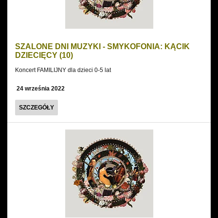
(6)
SZALONE DNI MUZYKI - SMYKOFONIA: KĄCIK
DZIECIĘCY (10)
Koncert FAMILIJNY dla dzieci 0-5 lat
24 września 2022
SZALONE
SZCZEGÓŁY
DNI
MUZYKI
-
SMYKOFONIA:
KĄCIK
DZIECIĘCY
(10)