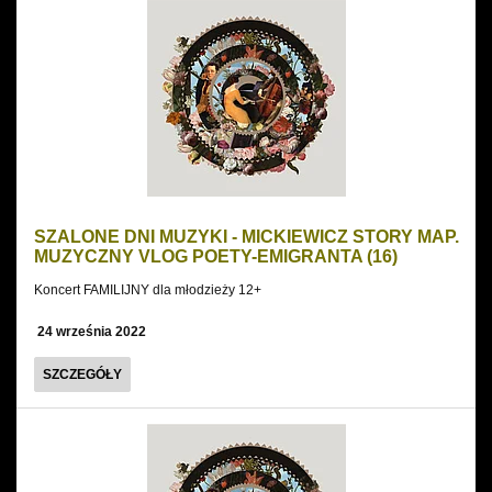
MUZYKI
-
MICKIEWICZ
STORY
MAP.
MUZYCZNY
VLOG
SZALONE DNI MUZYKI - MICKIEWICZ STORY MAP.
POETY-
MUZYCZNY VLOG POETY-EMIGRANTA (16)
EMIGRANTA
Koncert FAMILIJNY dla młodzieży 12+
(13)
24 września 2022
SZALONE
SZCZEGÓŁY
DNI
MUZYKI
-