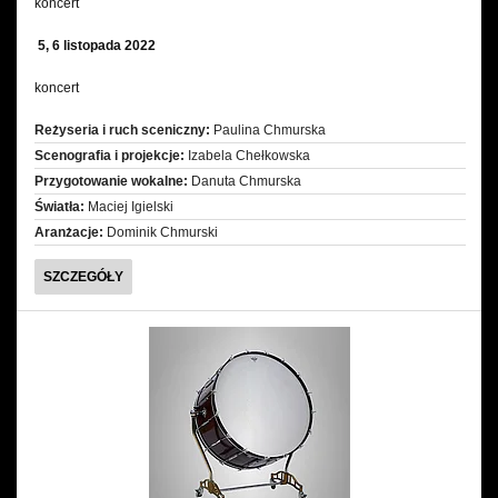
koncert
5, 6 listopada 2022
koncert
Reżyseria i ruch sceniczny:
Paulina Chmurska
Scenografia i projekcje:
Izabela Chełkowska
Przygotowanie wokalne:
Danuta Chmurska
Światła:
Maciej Igielski
Aranżacje:
Dominik Chmurski
MUZYCZNA
SZCZEGÓŁY
JESIEŃ
Z
DZIECIĘCYM
CHÓREM
ARTOS
IM.