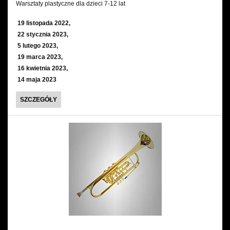
Warsztaty plastyczne dla dzieci 7-12 lat
Wynajem kostiumów
19 listopada 2022,
22 stycznia 2023,
Wynajem rekwizytów
5 lutego 2023,
19 marca 2023,
Fundusze unijne
16 kwietnia 2023,
14 maja 2023
Dotacje celowe
CO
SZCZEGÓŁY
SIĘ
KRYJE
ZA
KURTYNĄ?