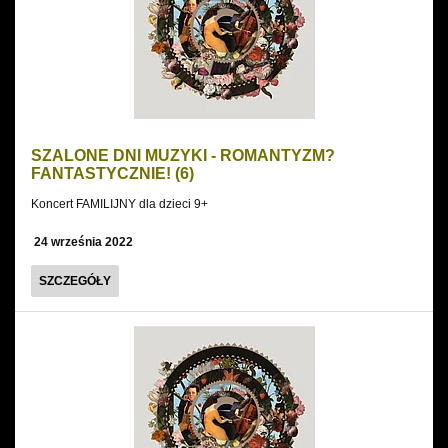
MICKIEWICZ
STORY
MAP.
MUZYCZNY
VLOG
SZALONE DNI MUZYKI - ROMANTYZM?
POETY-
FANTASTYCZNIE! (6)
EMIGRANTA
Koncert FAMILIJNY dla dzieci 9+
(16)
24 września 2022
SZALONE
SZCZEGÓŁY
DNI
MUZYKI
-
ROMANTYZM?
FANTASTYCZNIE!