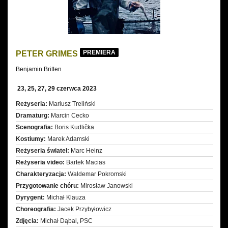
PREMIERA
PETER GRIMES
Benjamin Britten
23, 25, 27, 29 czerwca 2023
Reżyseria:
Mariusz Treliński
Dramaturg:
Marcin Cecko
Scenografia:
Boris Kudlička
Kostiumy:
Marek Adamski
Reżyseria świateł:
Marc Heinz
Reżyseria video:
Bartek Macias
Charakteryzacja:
Waldemar Pokromski
Przygotowanie chóru:
Mirosław Janowski
Dyrygent:
Michał Klauza
Choreografia:
Jacek Przybyłowicz
Zdjęcia:
Michał Dąbal, PSC