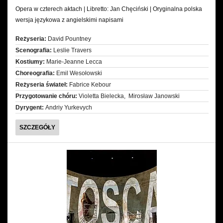
Opera w czterech aktach | Libretto: Jan Chęciński | Oryginalna polska
wersja językowa z angielskimi napisami
Reżyseria:
David Pountney
Scenografia:
Leslie Travers
Kostiumy:
Marie-Jeanne Lecca
Choreografia:
Emil Wesołowski
Reżyseria świateł:
Fabrice Kebour
Przygotowanie chóru:
Violetta Bielecka, Mirosław Janowski
Dyrygent:
Andriy Yurkevych
STRASZNY
SZCZEGÓŁY
|
DWÓR