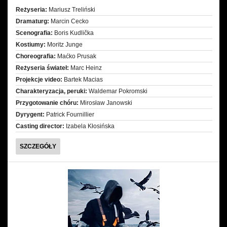
Reżyseria:
Mariusz Treliński
Dramaturg:
Marcin Cecko
Scenografia:
Boris Kudlička
Kostiumy:
Moritz Junge
Choreografia:
Maćko Prusak
Reżyseria świateł:
Marc Heinz
Projekcje video:
Bartek Macias
Charakteryzacja, peruki:
Waldemar Pokromski
Przygotowanie chóru:
Mirosław Janowski
Dyrygent:
Patrick Fournillier
Casting director:
Izabela Kłosińska
MOC
SZCZEGÓŁY
PRZEZNACZENIA