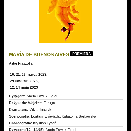
PREMIERA
MARÍA DE BUENOS AIRES
Astor Piazzolla
16, 21, 23 marca 2023,
29 kwietnia 2023,
12, 14 maja 2023
Dyrygent:
Aneta Pawlik-Figiel
Reżyseria:
Wojciech Faruga
Dramaturg:
Mikita Iłinczyk
Scenografia, kostiumy, światła:
Katarzyna Borkowska
Choreografia:
Krystian Łysoń
Dyrygent (12 i 14/05):
Aneta Pawlik-Figiel