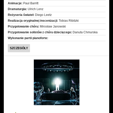
Animacje:
Paul Barritt
Dramaturgia:
Ulrich Lenz
Reżyseria świateł:
Diego Leetz
Realizacja oryginalnej inscenizacji:
Tobias Ribitzki
Przygotowanie chóru:
Mirosław Janowski
Przygotowanie solistów z chóru dziecięcego:
Danuta Chmurska
Wykonanie partii pianoforte:
CZARODZIEJSKI
SZCZEGÓŁY
FLET