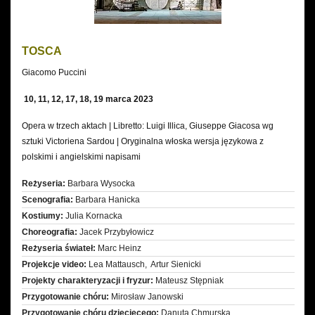
TOSCA
Giacomo Puccini
10, 11, 12, 17, 18, 19 marca 2023
Opera w trzech aktach | Libretto: Luigi Illica, Giuseppe Giacosa wg
sztuki Victoriena Sardou | Oryginalna włoska wersja językowa z
polskimi i angielskimi napisami
Reżyseria:
Barbara Wysocka
Scenografia:
Barbara Hanicka
Kostiumy:
Julia Kornacka
Choreografia:
Jacek Przybyłowicz
Reżyseria świateł:
Marc Heinz
Projekcje video:
Lea Mattausch, Artur Sienicki
Projekty charakteryzacji i fryzur:
Mateusz Stępniak
Przygotowanie chóru:
Mirosław Janowski
Przygotowanie chóru dziecięcego:
Danuta Chmurska