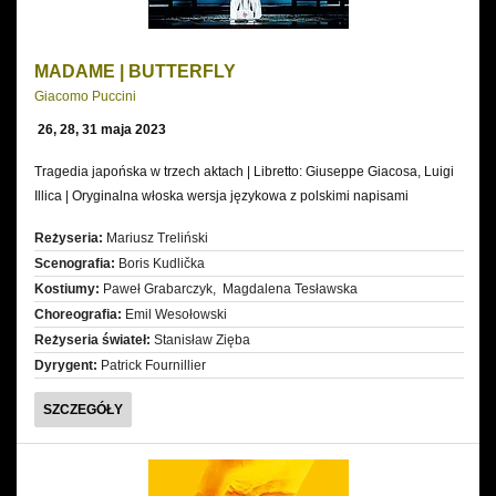
MADAME | BUTTERFLY
Giacomo Puccini
26, 28, 31 maja 2023
Tragedia japońska w trzech aktach | Libretto: Giuseppe Giacosa, Luigi
Illica | Oryginalna włoska wersja językowa z polskimi napisami
Reżyseria:
Mariusz Treliński
Scenografia:
Boris Kudlička
Kostiumy:
Paweł Grabarczyk, Magdalena Tesławska
Choreografia:
Emil Wesołowski
Reżyseria świateł:
Stanisław Zięba
Dyrygent:
Patrick Fournillier
MADAME
SZCZEGÓŁY
|
BUTTERFLY