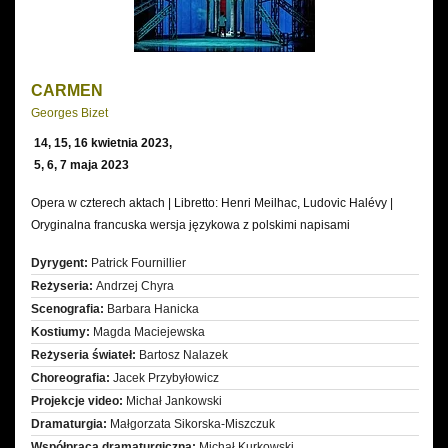
CARMEN
Georges Bizet
14, 15, 16 kwietnia 2023,
5, 6, 7 maja 2023
Opera w czterech aktach | Libretto: Henri Meilhac, Ludovic Halévy |
Oryginalna francuska wersja językowa z polskimi napisami
Dyrygent:
Patrick Fournillier
Reżyseria:
Andrzej Chyra
Scenografia:
Barbara Hanicka
Kostiumy:
Magda Maciejewska
Reżyseria świateł:
Bartosz Nalazek
Choreografia:
Jacek Przybyłowicz
Projekcje video:
Michał Jankowski
Dramaturgia:
Małgorzata Sikorska-Miszczuk
Współpraca dramaturgiczna:
Michał Kurkowski