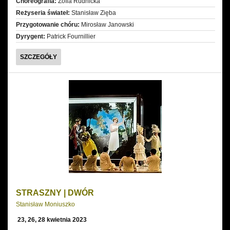
Choreografia:
Zofia Rudnicka
Reżyseria świateł:
Stanisław Zięba
Przygotowanie chóru:
Mirosław Janowski
Dyrygent:
Patrick Fournillier
RIGOLETTO
SZCZEGÓŁY
STRASZNY | DWÓR
Stanisław Moniuszko
23, 26, 28 kwietnia 2023