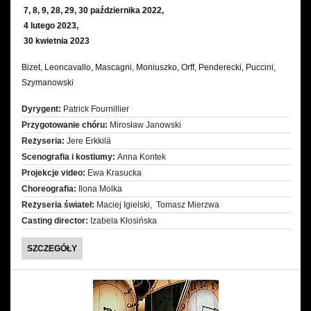
7, 8, 9, 28, 29, 30 października 2022,
4 lutego 2023,
30 kwietnia 2023
Bizet, Leoncavallo, Mascagni, Moniuszko, Orff, Penderecki, Puccini,
Szymanowski
Dyrygent:
Patrick Fournillier
Przygotowanie chóru:
Mirosław Janowski
Reżyseria:
Jere Erkkilä
Scenografia i kostiumy:
Anna Kontek
Projekcje video:
Ewa Krasucka
Choreografia:
Ilona Molka
Reżyseria świateł:
Maciej Igielski, Tomasz Mierzwa
Casting director:
Izabela Kłosińska
CHORUS
SZCZEGÓŁY
OPERA