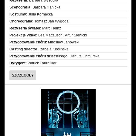
Reżyseria:
Barbara Wysocka
Scenografia:
Barbara Hanicka
Kostiumy:
Julia Kornacka
Choreografia:
Tomasz Jan Wygoda
Reżyseria świateł:
Marc Heinz
Projekcje video:
Lea Mattausch, Artur Sienicki
Przygotowanie chóru:
Mirosław Janowski
Casting director:
Izabela Kłosińska
Przygotowanie chóru dziecięcego:
Danuta Chmurska
Dyrygent:
Patrick Fournillier
LA
SZCZEGÓŁY
BOHÈME