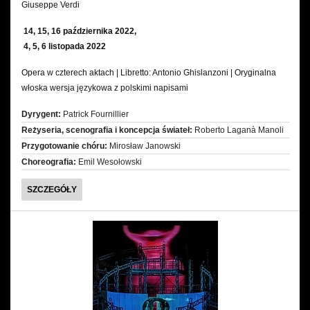
Giuseppe Verdi
Wynajem kostiumów
14, 15, 16 października 2022,
4, 5, 6 listopada 2022
Wynajem rekwizytów
Opera w czterech aktach | Libretto: Antonio Ghislanzoni | Oryginalna
Fundusze unijne
włoska wersja językowa z polskimi napisami
Dyrygent:
Patrick Fournillier
Dotacje celowe
Reżyseria, scenografia i koncepcja świateł:
Roberto Laganà Manoli
Przygotowanie chóru:
Mirosław Janowski
Choreografia:
Emil Wesołowski
AIDA
SZCZEGÓŁY