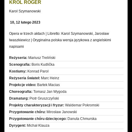
KRÓL ROGER
Karol Szymanowski
10, 12 lutego 2023
Opera w trzech aktach | Libretto: Karol Szymanowski, Jarosław
Iwaszkiewicz | Oryginalna polska wersja językowa z angielskimi
napisami
Reżyseria:
Mariusz Treliński
Scenografia:
Boris Kudlička
Kostiumy:
Konrad Parol
Reżyseria świateł:
Marc Heinz
Projekcje video:
Bartek Macias
Choreografia:
Tomasz Jan Wygoda
Dramaturg:
Piotr Gruszczyński
Projekty charakteryzacji i fryzur:
Waldemar Pokromski
Przygotowanie chóru:
Mirosław Janowski
Przygotowanie chóru dziecięcego:
Danuta Chmurska
Dyrygent:
Michał Klauza