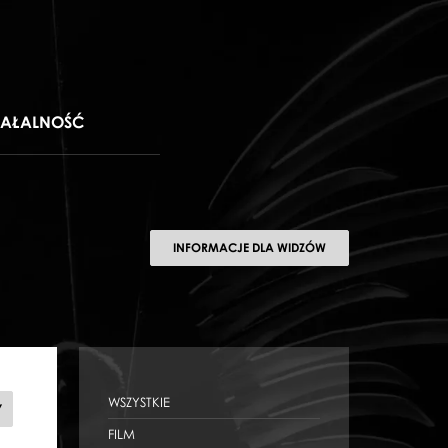
IAŁALNOŚĆ
INFORMACJE DLA WIDZÓW
WSZYSTKIE
BEETHOVEN|
Y
I
FILM
SZKOŁA