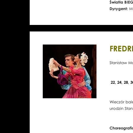
Światła BI
Dyrygent:
M
FREDR
Stanisław M
22, 24, 28, 
Wieczór bal
urodzin Sta
Choreograf