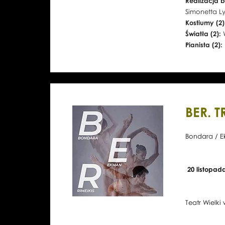
Realizacja b
Simonetta L
Kostiumy (2
Światła (2):
Pianista (2):
BER. 
Bondara / E
20 listopad
Teatr Wielki