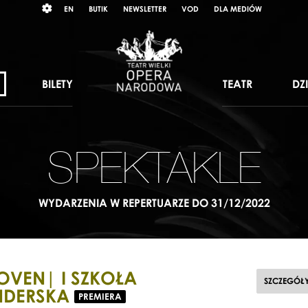
Wybierz
RAST
EN
BUTIK
NEWSLETTER
VOD
DLA MEDIÓW
język
angielski
BILETY
TEATR
DZ
SPEKTAKLE
WYDARZENIA W REPERTUARZE DO 31/12/2022
OVEN| I SZKOŁA
SZCZEGÓŁ
NDERSKA
PREMIERA