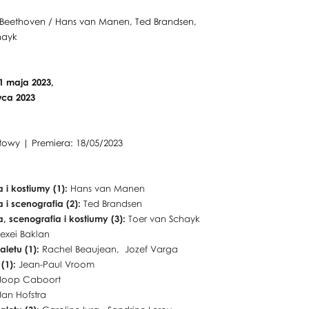
Beethoven / Hans van Manen, Ted Brandsen,
hayk
21 maja 2023,
wca 2023
etowy | Premiera: 18/05/2023
 i kostiumy (1):
Hans van Manen
 i scenografia (2):
Ted Brandsen
, scenografia i kostiumy (3):
Toer van Schayk
lexei Baklan
aletu (1):
Rachel Beaujean, Jozef Varga
 (1):
Jean-Paul Vroom
Joop Caboort
Jan Hofstra