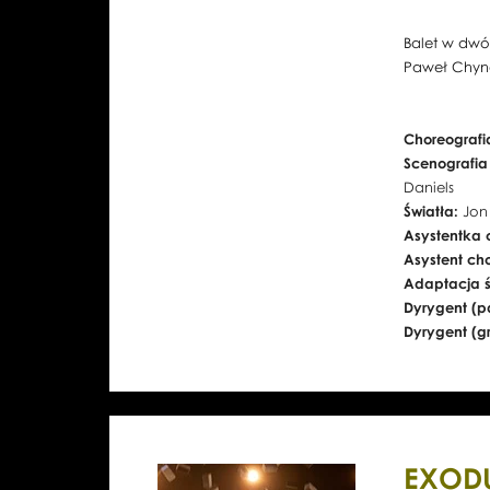
Balet w dwóc
Paweł Chyn
Choreografia
Scenografia
Daniels
Światła:
Jon
Asystentka 
Asystent ch
Adaptacja ś
Dyrygent (pa
Dyrygent (gr
EXODU