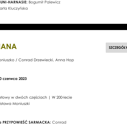
EGUNI-HARNASIE:
Bogumił Palewicz
arta Kluczyńska
IANA
SZCZEGÓŁ
oniuszko / Conrad Drzewiecki, Anna Hop
30 czerwca 2023
etowy w dwóch częściach | W 200-lecie
nisława Moniuszki
ia PRZYPOWIEŚĆ SARMACKA:
Conrad