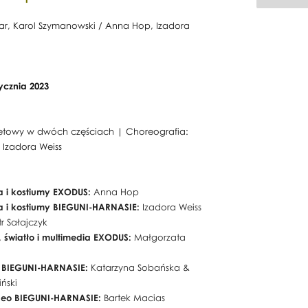
lar, Karol Szymanowski / Anna Hop, Izadora
tycznia 2023
etowy w dwóch częściach | Choreografia:
Izadora Weiss
a i kostiumy EXODUS:
Anna Hop
a i kostiumy BIEGUNI-HARNASIE:
Izadora Weiss
tr Sałajczyk
, światło i multimedia EXODUS:
Małgorzata
a BIEGUNI-HARNASIE:
Katarzyna Sobańska &
ński
ideo BIEGUNI-HARNASIE:
Bartek Macias