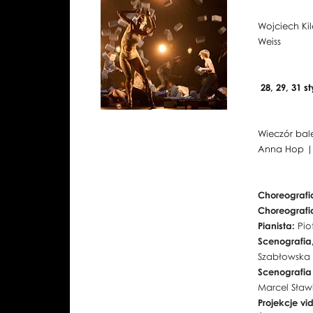
Wojciech Ki
Weiss
28, 29, 31 s
Wieczór bal
Anna Hop | 
Choreografi
Choreografi
Pianista:
Pio
Scenografia
Szabłowska
Scenografi
Marcel Sławi
Projekcje v