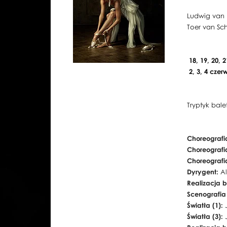
Ludwig van 
Toer van Sc
18, 19, 20, 
2, 3, 4 czer
Tryptyk bal
Choreografia
Choreografia
Choreografia
Dyrygent:
A
Realizacja b
Scenografia
Światła (1):
Światła (3):