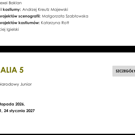
lexei Baklan
 i kostiumy:
Andrzej Kreutz Majewski
rojektów scenografii:
Małgorzata Szabłowska
projektów kostiumów:
Katarzyna Rott
ej Igielski
ALIA 5
SZCZEGÓŁ
t Narodowy Junior
istopada 2026,
21, 24 stycznia 2027