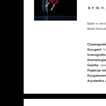
8, 9, 10, 11,
Balet w dwó
Balet Naro
Choreografi
Dyrygent:
Y
Scenografia
Dramaturgi
Światła:
Jea
Projekcje w
Przygotowan
Asystentka 