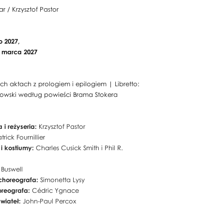
ar / Krzysztof Pastor
o 2027,
10 marca 2027
h aktach z prologiem i epilogiem | Libretto:
owski według powieści Brama Stokera
 i reżyseria:
Krzysztof Pastor
trick Fournillier
 i kostiumy:
Charles Cusick Smith i Phil R.
 Buswell
choreografa:
Simonetta Lysy
oreografa:
Cédric Ygnace
wiateł:
John-Paul Percox