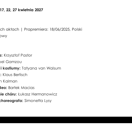
 17, 22, 27 kwietnia 2027
ch aktach | Prapremiera: 18/06/2025, Polski
dowy
a:
Krzysztof Pastor
oel Gamzou
 i kostiumy:
Tatyana van Walsum
a:
Klaus Bertisch
n Kalman
ideo:
Bartek Macias
ie chóru:
Łukasz Hermanowicz
choreografa:
Simonetta Lysy