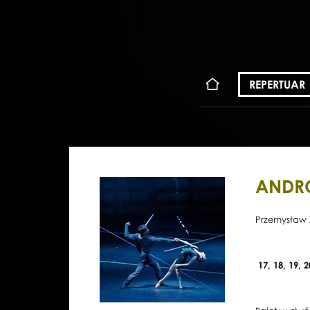
KONT
REPERTUAR
ANDR
Przemysław 
17, 18, 19, 