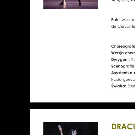
Balet w trze
de Cervante
Choreografi
Wersja chor
Dyrygent:
Y
Scenografia
Asystentka 
Rastorguev
Światła:
Ste
DRAC