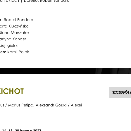
ch aktach | Libretto: Robert Bondara
a:
Robert Bondara
arta Kluczyńska
Diana Marszałek
artyna Kander
ej Igielski
deo:
Kamil Polak
KICHOT
SZCZEGÓŁ
s / Marius Petipa, Aleksandr Gorski / Alexei
3, 16, 18, 20 lutego 2027