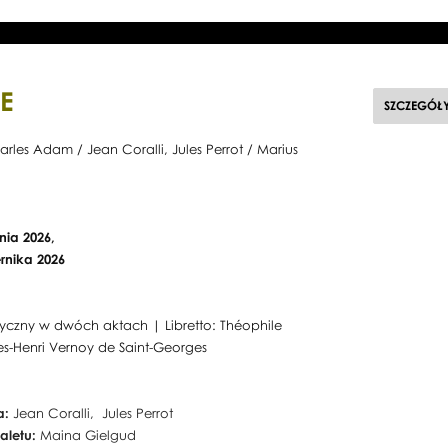
LE
SZCZEGÓŁ
les Adam / Jean Coralli, Jules Perrot / Marius
nia 2026,
rnika 2026
styczny w dwóch aktach | Libretto: Théophile
les-Henri Vernoy de Saint-Georges
a:
Jean Coralli, Jules Perrot
baletu:
Maina Gielgud