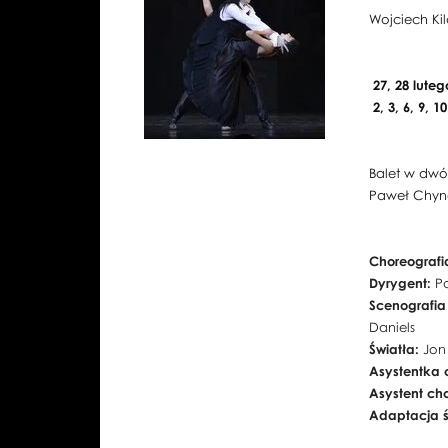
Wojciech Kil
27, 28 luteg
2, 3, 6, 9, 
Balet w dwóc
Paweł Chyn
Choreografia
Dyrygent:
Pa
Scenografia
Daniels
Światła:
Jon
Asystentka 
Asystent ch
Adaptacja ś