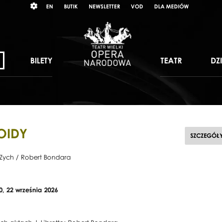
Wybierz
RAST
EN
BUTIK
NEWSLETTER
VOD
DLA MEDIÓW
język
angielski
BILETY
TEATR
DZ
OIDY
SZCZEGÓŁ
Zych / Robert Bondara
20, 22 września 2026