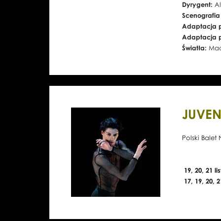
Dyrygent:
A
Scenografia
Adaptacja p
Adaptacja 
Światła:
Maci
JUVEN
Polski Bale
19, 20, 21 l
17, 19, 20, 