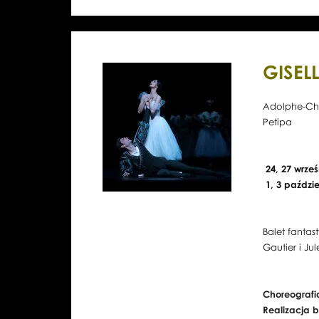
GISEL
Adolphe-Char
Petipa
24, 27 wrześ
1, 3 paździe
Balet fanta
Gautier i Ju
Choreografi
Realizacja 