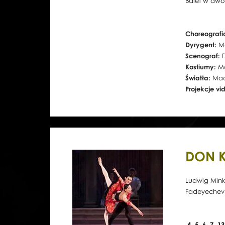
Balet w dwó
Choreografi
Dyrygent:
M
Scenograf:
Kostiumy:
M
Światła:
Maci
Projekcje vi
DON 
Ludwig Minku
Fadeyechev
4, 5, 6, 7, 1