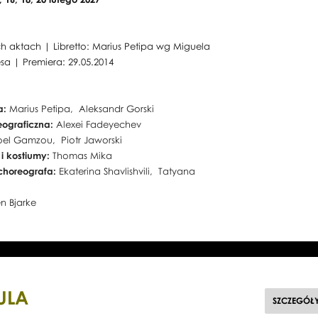
ch aktach | Libretto: Marius Petipa wg Miguela
sa | Premiera: 29.05.2014
a:
Marius Petipa, Aleksandr Gorski
eograficzna:
Alexei Fadeyechev
oel Gamzou, Piotr Jaworski
 i kostiumy:
Thomas Mika
choreografa:
Ekaterina Shavlishvili, Tatyana
a
en Bjarke
ULA
SZCZEGÓŁ