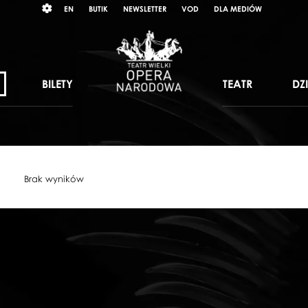
Wybierz
RAST
EN
BUTIK
NEWSLETTER
VOD
DLA MEDIÓW
język
angielski
BILETY
TEATR
DZ
Brak wyników