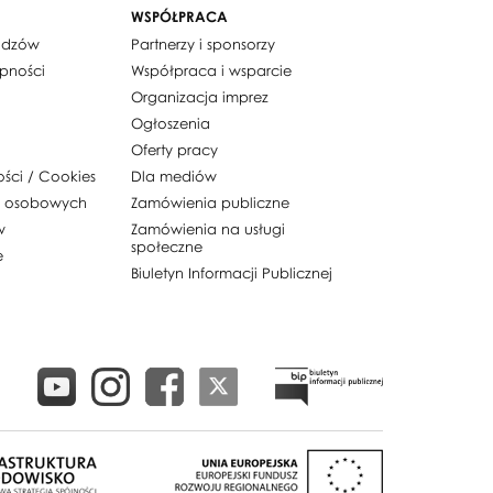
WSPÓŁPRACA
widzów
Partnerzy i sponsorzy
ępności
Współpraca i wsparcie
Organizacja imprez
Ogłoszenia
Oferty pracy
ości / Cookies
Dla mediów
h osobowych
Zamówienia publiczne
w
Zamówienia na usługi
społeczne
e
Biuletyn Informacji Publicznej