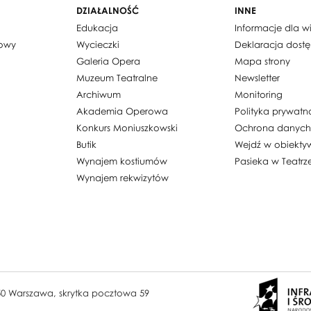
DZIAŁALNOŚĆ
INNE
Edukacja
Informacje dla 
dowy
Wycieczki
Deklaracja dost
Galeria Opera
Mapa strony
Muzeum Teatralne
Newsletter
Archiwum
Monitoring
Akademia Operowa
Polityka prywatn
Konkurs Moniuszkowski
Ochrona danyc
Butik
Wejdź w obiekty
Wynajem kostiumów
Pasieka w Teatrz
Wynajem rekwizytów
950 Warszawa, skrytka pocztowa 59