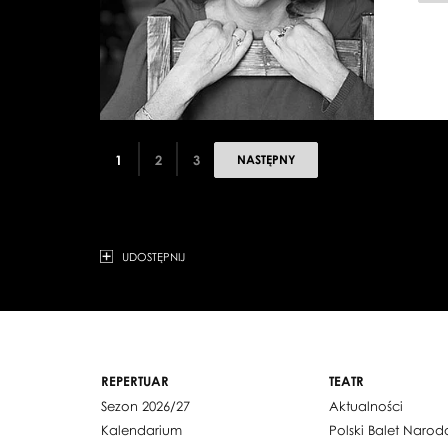
1
2
3
NASTĘPNY
UDOSTĘPNIJ
REPERTUAR
TEATR
Sezon 2026/27
Aktualności
Kalendarium
Polski Balet Naro