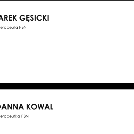
AREK GĘSICKI
oterapeuta PBN
OANNA KOWAL
oterapeutka PBN