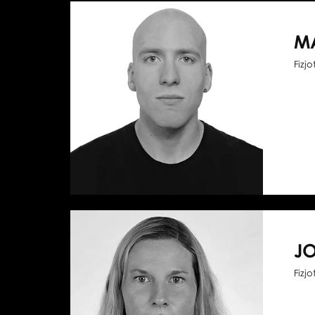
M
Fizj
J
Fizj