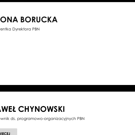
WONA BORUCKA
tentka Dyrektora PBN
AWEŁ CHYNOWSKI
ownik ds. programowo-organizacyjnych PBN
O
WIĘCEJ