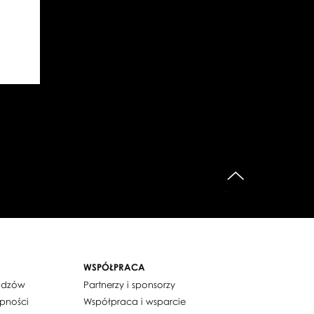
do góry
WSPÓŁPRACA
widzów
Partnerzy i sponsorzy
ępności
Współpraca i wsparcie