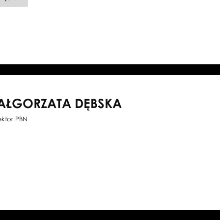
PAWEŁ
CHYNOWSKI
AŁGORZATA DĘBSKA
ektor PBN