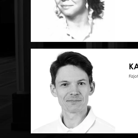
KA
Fizj