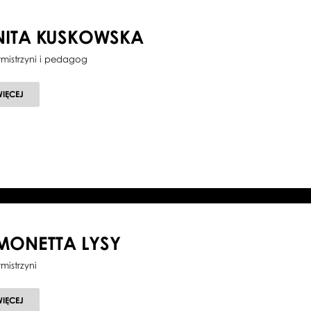
NITA KUSKOWSKA
tmistrzyni i pedagog
O
WIĘCEJ
ANITA
KUSKOWSKA
MONETTA LYSY
tmistrzyni
O
WIĘCEJ
SIMONETTA