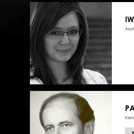
I
Asys
P
Kier