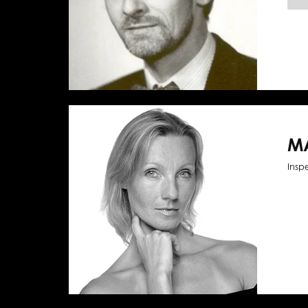
M
Insp