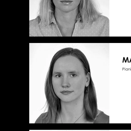
M
Pian