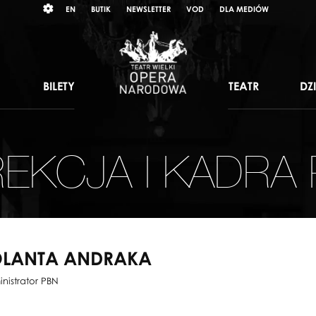
Wybierz
RAST
EN
BUTIK
NEWSLETTER
VOD
DLA MEDIÓW
język
angielski
BILETY
TEATR
DZ
EKCJA I KADRA
OLANTA ANDRAKA
nistrator PBN