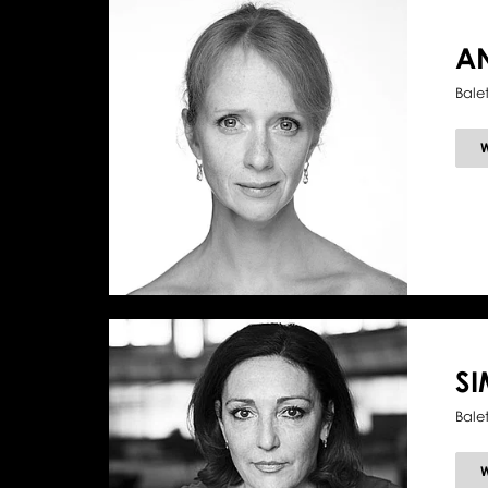
A
Bale
SI
Bale