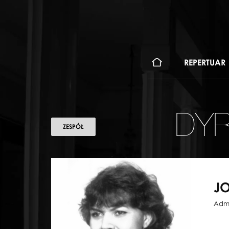
KONT
REPERTUAR
DYR
ZESPÓŁ
J
Admi