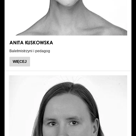
Wynajem kostiumów
Wynajem rekwizytów
Fundusze unijne
ANITA KUSKOWSKA
Dotacje celowe
Baletmistrzyni i pedagog
O
WIĘCEJ
ANITA
KUSKOWSKA