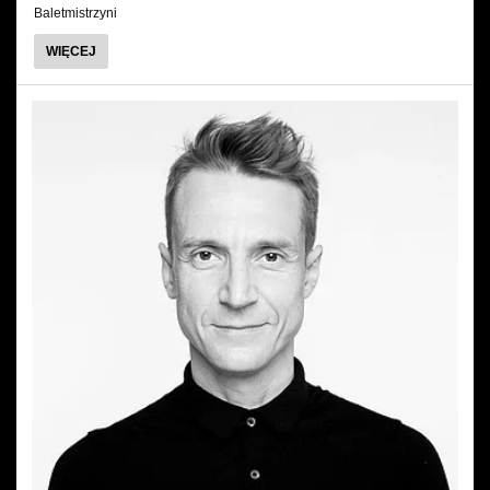
Baletmistrzyni
O
WIĘCEJ
SIMONETTA
LYSY