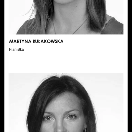
Wynajem kostiumów
Wynajem rekwizytów
Fundusze unijne
MARTYNA KUŁAKOWSKA
Dotacje celowe
Pianistka