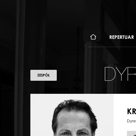
KONT
REPERTUAR
DYR
ZESPÓŁ
KR
Dyre