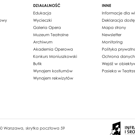
DZIAŁALNOŚĆ
INNE
Edukacja
Informacje dla 
dowy
Wycieczki
Deklaracja dost
Galeria Opera
Mapa strony
Muzeum Teatralne
Newsletter
Archiwum
Monitoring
Akademia Operowa
Polityka prywatn
Konkurs Moniuszkowski
Ochrona danyc
Butik
Wejdź w obiekty
Wynajem kostiumów
Pasieka w Teatrz
Wynajem rekwizytów
950 Warszawa, skrytka pocztowa 59