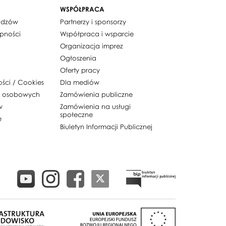
WSPÓŁPRACA
widzów
Partnerzy i sponsorzy
ępności
Współpraca i wsparcie
Organizacja imprez
Ogłoszenia
Oferty pracy
ości / Cookies
Dla mediów
h osobowych
Zamówienia publiczne
w
Zamówienia na usługi
społeczne
e
Biuletyn Informacji Publicznej