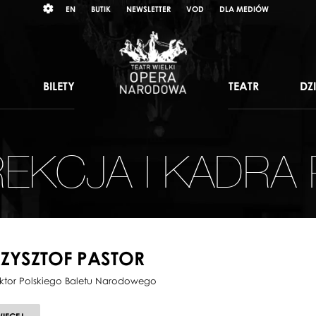
Wybierz
RAST
EN
BUTIK
NEWSLETTER
VOD
DLA MEDIÓW
język
angielski
BILETY
TEATR
DZ
EKCJA I KADRA
ZYSZTOF PASTOR
ktor Polskiego Baletu Narodowego
O