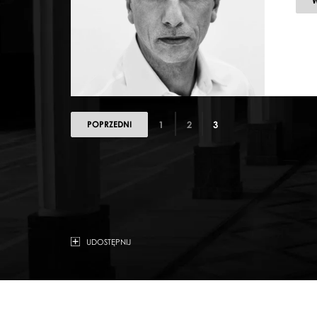
POPRZEDNI
1
2
3
UDOSTĘPNIJ