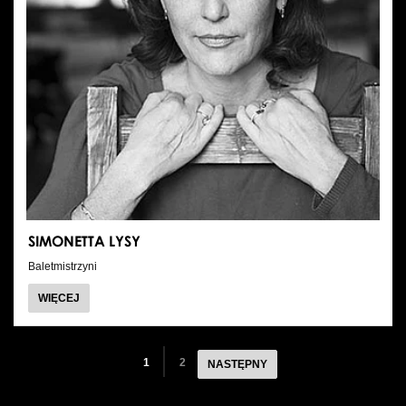
SIMONETTA LYSY
Baletmistrzyni
O
WIĘCEJ
SIMONETTA
LYSY
1
2
NASTĘPNY