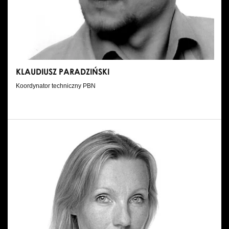
Wynajem kostiumów
Wynajem rekwizytów
Fundusze unijne
KLAUDIUSZ PARADZIŃSKI
Dotacje celowe
Koordynator techniczny PBN