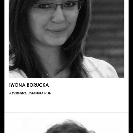
IWONA BORUCKA
Asystentka Dyrektora PBN