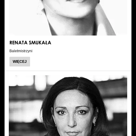
Wynajem kostiumów
Wynajem rekwizytów
Fundusze unijne
RENATA SMUKAŁA
Dotacje celowe
Baletmistrzyni
O
WIĘCEJ
RENATA
SMUKAŁA