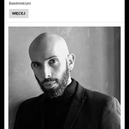
Baletmistrzyni
O
WIĘCEJ
RENATA
SMUKAŁA