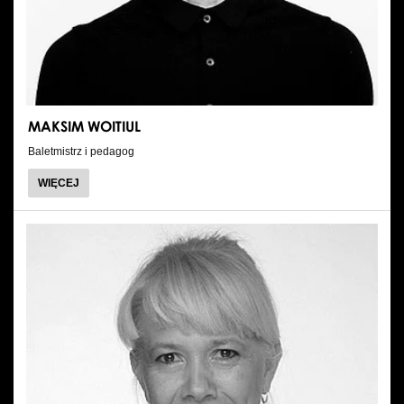
Wynajem kostiumów
Wynajem rekwizytów
Fundusze unijne
MAKSIM WOITIUL
Dotacje celowe
Baletmistrz i pedagog
O
WIĘCEJ
MAKSIM
WOITIUL