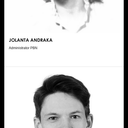
Wynajem kostiumów
Wynajem rekwizytów
Fundusze unijne
JOLANTA ANDRAKA
Dotacje celowe
Administrator PBN