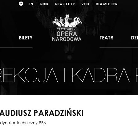
Wybierz
RAST
EN
BUTIK
NEWSLETTER
VOD
DLA MEDIÓW
język
angielski
BILETY
TEATR
DZ
EKCJA I KADRA
AUDIUSZ PARADZIŃSKI
dynator techniczny PBN