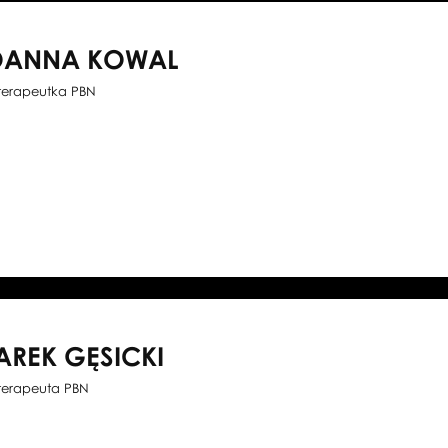
OANNA KOWAL
oterapeutka PBN
AREK GĘSICKI
oterapeuta PBN