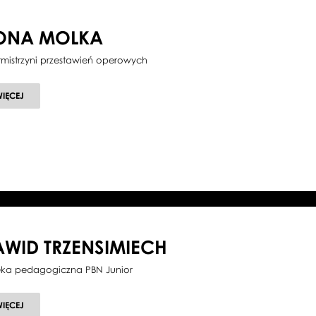
LONA MOLKA
tmistrzyni przestawień operowych
O
WIĘCEJ
ILONA
MOLKA
AWID TRZENSIMIECH
ka pedagogiczna PBN Junior
O
WIĘCEJ
DAWID