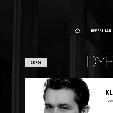
KONT
REPERTUAR
DYR
ZESPÓŁ
KL
Koor