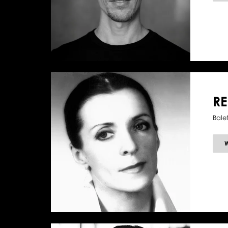
R
Bale