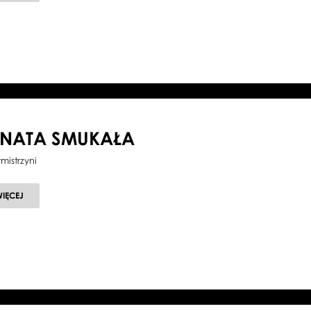
TRZENSIMIECH
ENATA SMUKAŁA
tmistrzyni
O
WIĘCEJ
RENATA
SMUKAŁA