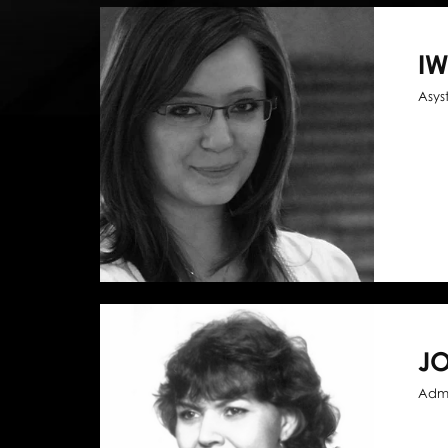
I
Asys
J
Admi