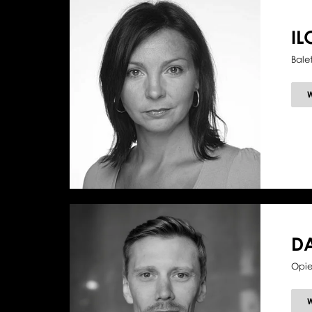
I
Bale
D
Opie