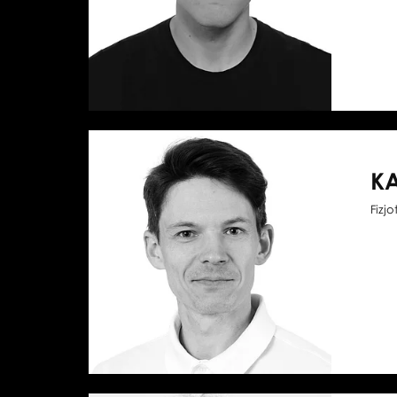
KA
Fizj