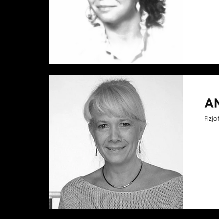
A
Fizj