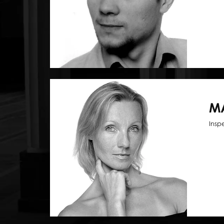
M
Insp