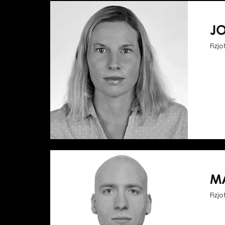
J
Fizj
M
Fizj