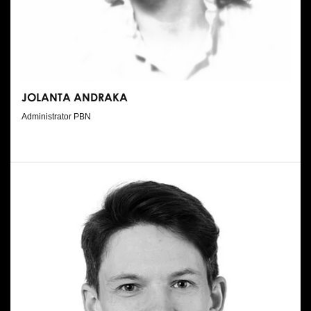
Wynajem kostiumów
Wynajem rekwizytów
Fundusze unijne
JOLANTA ANDRAKA
Dotacje celowe
Administrator PBN