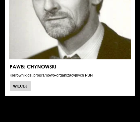
PAWEŁ CHYNOWSKI
Kierownik ds. programowo-organizacyjnych PBN
O
WIĘCEJ
PAWEŁ
CHYNOWSKI
WSZYSTKIE
ALFABETYCZNIE A-Z
DYREKCJA
ALFABETYCZNIE Z-A
BALETMISTRZOWIE I PEDAGODZY
PIANIŚCI