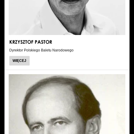
Wynajem kostiumów
Wynajem rekwizytów
Fundusze unijne
KRZYSZTOF PASTOR
Dotacje celowe
Dyrektor Polskiego Baletu Narodowego
O
WIĘCEJ
KRZYSZTOF
PASTOR