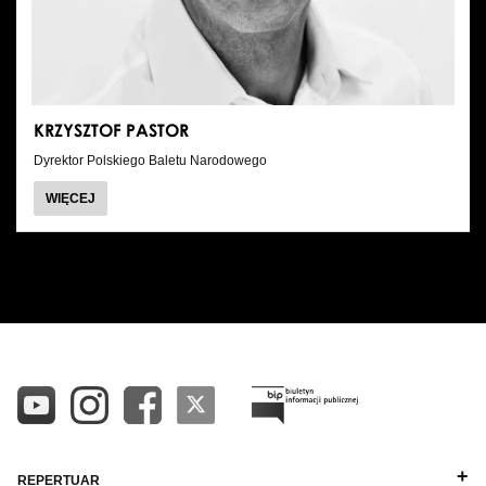
KRZYSZTOF PASTOR
Dyrektor Polskiego Baletu Narodowego
O
WIĘCEJ
KRZYSZTOF
PASTOR
WSZYSTKIE
ALFABETYCZNIE A-Z
DYREKCJA
ALFABETYCZNIE Z-A
BALETMISTRZOWIE I PEDAGODZY
PIANIŚCI
POZOSTAŁA KADRA
REPERTUAR