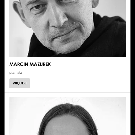
MARCIN MAZUREK
pianista
O
WIĘCEJ
MARCIN
MAZUREK