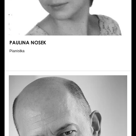
Wynajem kostiumów
Wynajem rekwizytów
Fundusze unijne
PAULINA NOSEK
Dotacje celowe
Pianistka