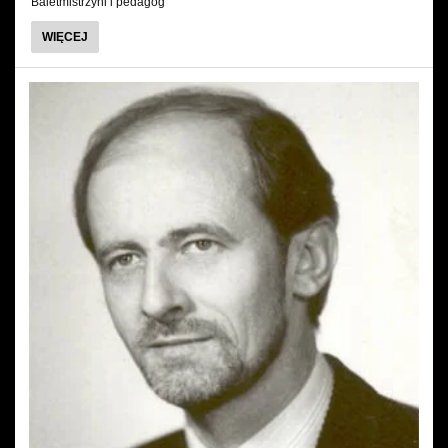
Baletmistrzyni i pedagog
O
WIĘCEJ
ANITA
KUSKOWSKA