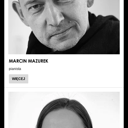
MARCIN MAZUREK
pianista
O
WIĘCEJ
MARCIN
MAZUREK