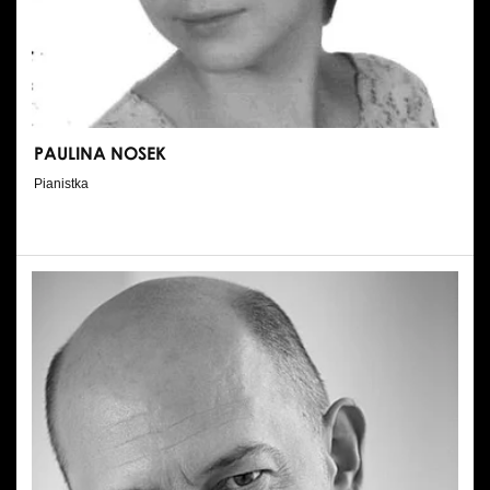
Wynajem kostiumów
Wynajem rekwizytów
Fundusze unijne
PAULINA NOSEK
Dotacje celowe
Pianistka