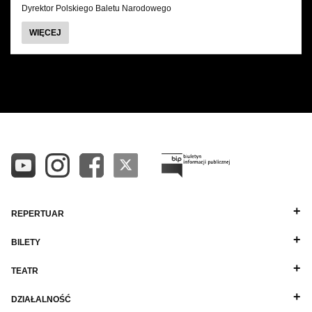
Dyrektor Polskiego Baletu Narodowego
O
WIĘCEJ
KRZYSZTOF
PASTOR
WSZYSTKIE
ALFABETYCZNIE A-Z
DYREKCJA
ALFABETYCZNIE Z-A
BALETMISTRZOWIE I PEDAGODZY
PIANIŚCI
POZOSTAŁA KADRA
REPERTUAR
BILETY
TEATR
DZIAŁALNOŚĆ