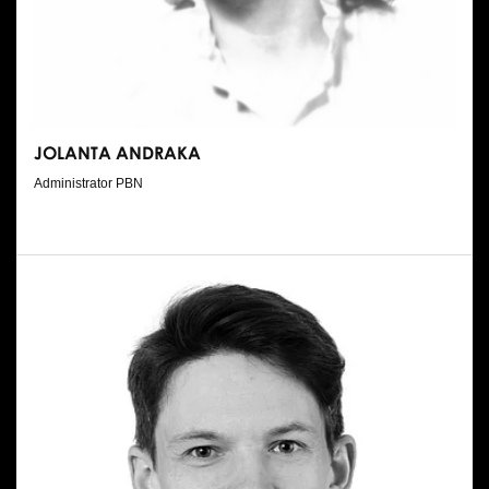
Wynajem kostiumów
Wynajem rekwizytów
Fundusze unijne
JOLANTA ANDRAKA
Dotacje celowe
Administrator PBN