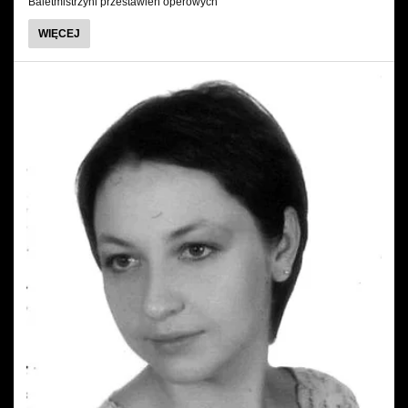
Baletmistrzyni przestawień operowych
O
WIĘCEJ
ILONA
MOLKA