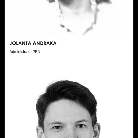
Wynajem kostiumów
Wynajem rekwizytów
Fundusze unijne
JOLANTA ANDRAKA
Dotacje celowe
Administrator PBN