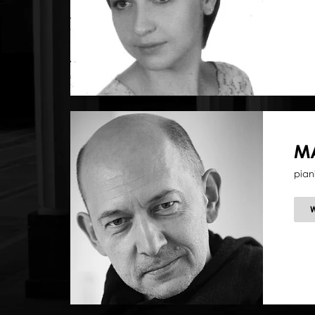
M
pian