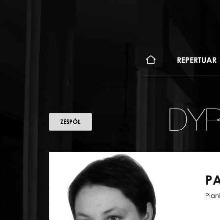
KONT
REPERTUAR
DYR
ZESPÓŁ
P
Pian