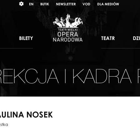
Wybierz
RAST
EN
BUTIK
NEWSLETTER
VOD
DLA MEDIÓW
język
angielski
BILETY
TEATR
DZ
EKCJA I KADRA
AULINA NOSEK
istka