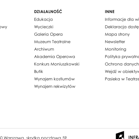
DZIAŁALNOŚĆ
INNE
Edukacja
Informacje dla 
dowy
Wycieczki
Deklaracja dost
Galeria Opera
Mapa strony
Muzeum Teatralne
Newsletter
Archiwum
Monitoring
Akademia Operowa
Polityka prywatn
Konkurs Moniuszkowski
Ochrona danyc
Butik
Wejdź w obiekty
Wynajem kostiumów
Pasieka w Teatrz
Wynajem rekwizytów
950 Warszawa, skrytka pocztowa 59