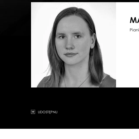
M
Pian
UDOSTĘPNIJ