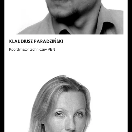
Wynajem kostiumów
Wynajem rekwizytów
Fundusze unijne
KLAUDIUSZ PARADZIŃSKI
Dotacje celowe
Koordynator techniczny PBN