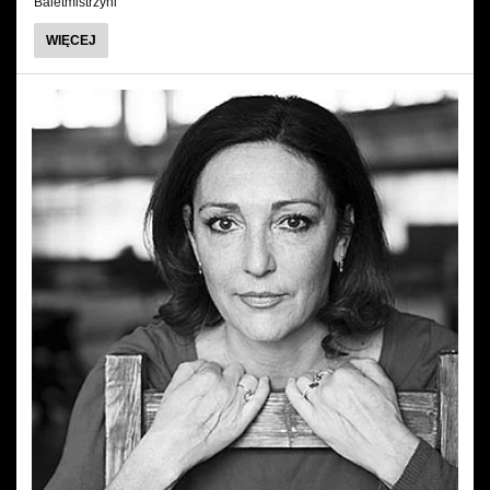
Baletmistrzyni
O
WIĘCEJ
RENATA
SMUKAŁA