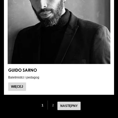
GUIDO SARNO
Baletmistrz i pedagog
O
WIĘCEJ
GUIDO
SARNO
1
2
NASTĘPNY