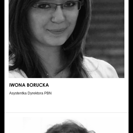
IWONA BORUCKA
Asystentka Dyrektora PBN