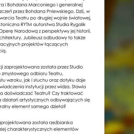
era i Bohdana Marconiego i generalnej
czeń przez Bohdana Pniewskiego. Dziś, w
arcia Teatru po drugiej wojnie światowej,
ktoniczna RYTM autorstwa Studia Rygalik
Operę Narodową z perspektywy jej historii,
architektury. Jubileusz odbudowy to także
wacyjnych projektów łączących
ą.
cji zaprojektowana została przez Studio
o zmysłowego odbioru Teatru.
u wzroku, jak i słuchu oraz dotyku daje
́wiadczenia instytucji przez widza. Stawia
na doświadczać Teatru? Czy traktować
 działań artystycznych odbywających się
egralny element samego dzieła?
aprojektowana została rzeźbiarska
dziej charakterystycznych elementów