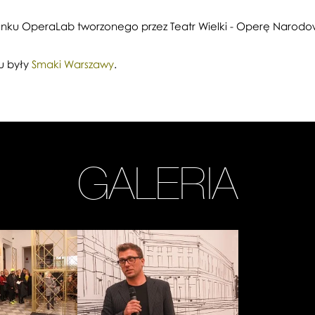
anku OperaLab tworzonego przez Teatr Wielki - Operę Narod
u były
Smaki Warszawy
.
GALERIA
Zobacz
zdjęcie:
na
zdj.
Tomasz
Rygalik