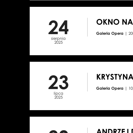
24
OKNO NA 
Galeria Opera
| 20
sierpnia
2025
23
KRYSTYNA
Galeria Opera
| 10
lipca
2025
ANDRZEJ 