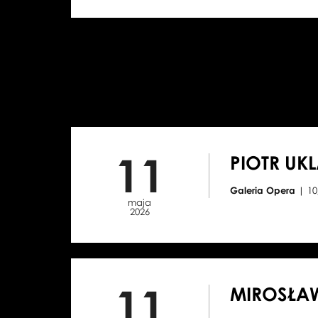
11
PIOTR UK
Galeria Opera
| 10
maja
2026
11
MIROSŁA