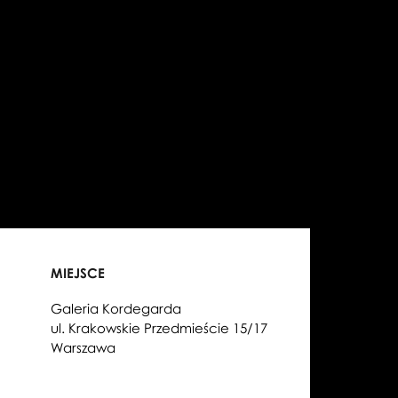
MIEJSCE
Galeria Kordegarda
ul. Krakowskie Przedmieście 15/17
Warszawa