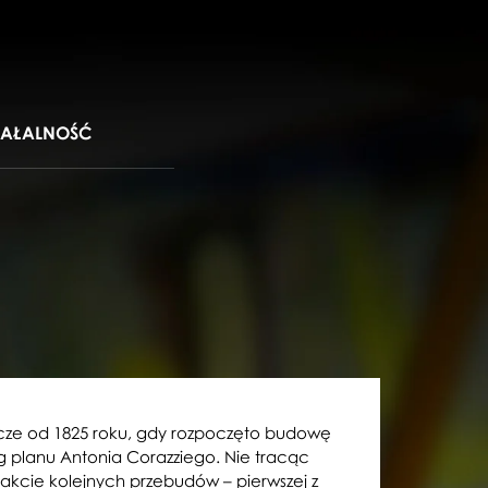
IAŁALNOŚĆ
licze od 1825 roku, gdy rozpoczęto budowę
planu Antonia Corazziego. Nie tracąc
trakcie kolejnych przebudów – pierwszej z