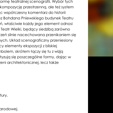
formę teatralnej scenografii. Wybór tych
kompozycję przestrzenną, ale też system
c współczesny komentarz do historii
zez Bohdana Pniewskiego budynek Teatru
eń, właściwie każdy jego element odnosi
. Teatr Wielki, będący siedzibą zarówno
strzeń silnie nacechowana przenikaniem się
nych. Układ scenograficzny przeniesiony
cy elementy ekspozycji z bliskiej
olem, skrótem łączy się tu z wizją
tyzują się poszczególne formy, dając w
ni architektonicznej, lecz także
ury.
Narodowej.