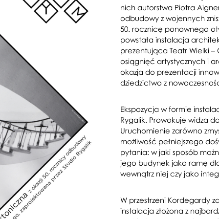
nich autorstwa Piotra Aign
odbudowy z wojennych znisz
50. rocznicę ponownego otw
powstała instalacja archite
prezentująca Teatr Wielki – 
osiągnięć artystycznych i 
okazja do prezentacji inno
dziedzictwo z nowoczesności
Ekspozycja w formie instala
Rygalik. Prowokuje widza d
Uruchomienie zarówno zmysł
możliwość pełniejszego dos
pytania: w jaki sposób moż
jego budynek jako ramę dla
wewnątrz niej czy jako int
W przestrzeni Kordegardy z
instalacja złożona z najbar