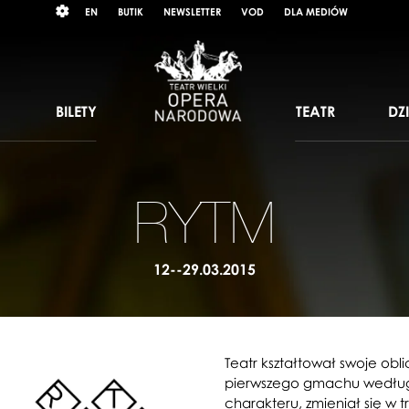
Wybierz
RAST
EN
BUTIK
NEWSLETTER
VOD
DLA MEDIÓW
język
angielski
BILETY
TEATR
DZ
RYTM
12--29.03.2015
Teatr kształtował swoje ob
pierwszego gmachu według 
charakteru, zmieniał się w 