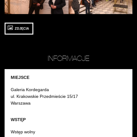
Waldemar
Mazurek
T
Dąbrowski
Ry
i
/
Kazimierz
fot
Monkiewicz
Ja
ZDJĘCIA
/
M
fot.
Jarosław
Mazurek
INFORMACJE
MIEJSCE
Galeria Kordegarda
ul. Krakowskie Przedmieście 15/17
Warszawa
WSTĘP
Wstęp wolny