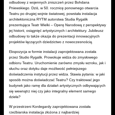
odbudowy z wojennych zniszczeń przez Bohdana
Pniewskiego. Dziś, w 50. rocznicę ponownego otwarcia
Teatru po drugiej wojnie światowej, powstała instalacja
architektoniczna RYTM autorstwa Studia Rygalik
prezentująca Teatr Wielki – Operę Narodową z perspektywy
jej historii, osiągnięć artystycznych i architektury. Jubileusz
odbudowy to także okazja do prezentacji innowacyjnych
projektów łączących dziedzictwo z nowoczesnością.
Ekspozycja w formie instalacji zaprojektowana została
przez Studio Rygalik. Prowokuje widza do zmysłowego
odbioru Teatru. Uruchomienie zarówno zmysłu wzroku, jak i
słuchu oraz dotyku daje możliwość pełniejszego
doświadczenia instytucji przez widza. Stawia pytania: w jaki
sposób można doświadczać Teatru? Czy traktować jego
budynek jako ramę dla działań artystycznych odbywających
się wewnątrz niej czy jako integralny element samego
dzieła?
W przestrzeni Kordegardy zaprojektowana została
rzeźbiarska instalacja złożona z najbardziej