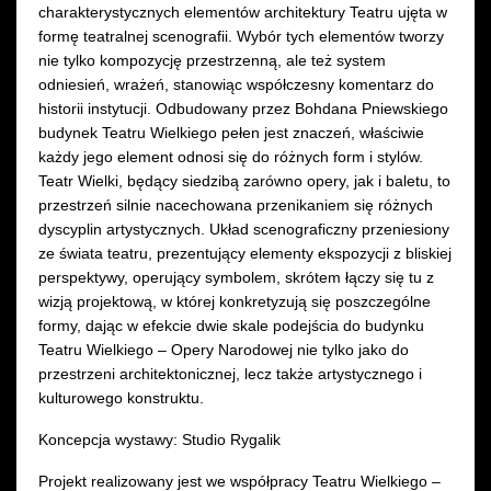
charakterystycznych elementów architektury Teatru ujęta w
formę teatralnej scenografii. Wybór tych elementów tworzy
nie tylko kompozycję przestrzenną, ale też system
odniesień, wrażeń, stanowiąc współczesny komentarz do
historii instytucji. Odbudowany przez Bohdana Pniewskiego
budynek Teatru Wielkiego pełen jest znaczeń, właściwie
każdy jego element odnosi się do różnych form i stylów.
Teatr Wielki, będący siedzibą zarówno opery, jak i baletu, to
przestrzeń silnie nacechowana przenikaniem się różnych
dyscyplin artystycznych. Układ scenograficzny przeniesiony
ze świata teatru, prezentujący elementy ekspozycji z bliskiej
perspektywy, operujący symbolem, skrótem łączy się tu z
wizją projektową, w której konkretyzują się poszczególne
formy, dając w efekcie dwie skale podejścia do budynku
Teatru Wielkiego – Opery Narodowej nie tylko jako do
przestrzeni architektonicznej, lecz także artystycznego i
kulturowego konstruktu.
Koncepcja wystawy: Studio Rygalik
Projekt realizowany jest we współpracy Teatru Wielkiego –