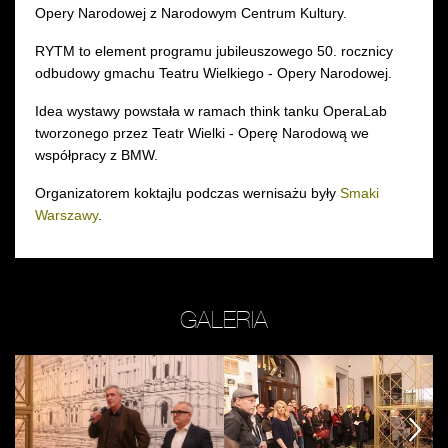
Opery Narodowej z Narodowym Centrum Kultury.
RYTM to element programu jubileuszowego 50. rocznicy
odbudowy gmachu Teatru Wielkiego - Opery Narodowej.
Idea wystawy powstała w ramach think tanku OperaLab
tworzonego przez Teatr Wielki - Operę Narodową we
współpracy z BMW.
Organizatorem koktajlu podczas wernisażu były
Smaki
Warszawy
.
GALERIA
Zobacz
Zobacz
Z
zdjęcie:
zdjęcie:
zd
na
fot.
n
następny
następny
następny
zdj.
Jarosław
zd