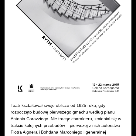
Wynajem kostiumów
Wynajem rekwizytów
Fundusze unijne
Dotacje celowe
Teatr kształtował swoje oblicze od 1825 roku, gdy
rozpoczęto budowę pierwszego gmachu według planu
Antonia Corazziego. Nie tracąc charakteru, zmieniał się w
trakcie kolejnych przebudów – pierwszej z nich autorstwa
Piotra Aignera i Bohdana Marconiego i generalnej