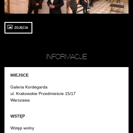
Waldemar
Mazurek
T
Dąbrowski
Ry
i
/
Kazimierz
fot
Monkiewicz
Ja
ZDJĘCIA
/
M
fot.
Jarosław
Mazurek
INFORMACJE
MIEJSCE
Galeria Kordegarda
ul. Krakowskie Przedmieście 15/17
Warszawa
WSTĘP
Wstęp wolny