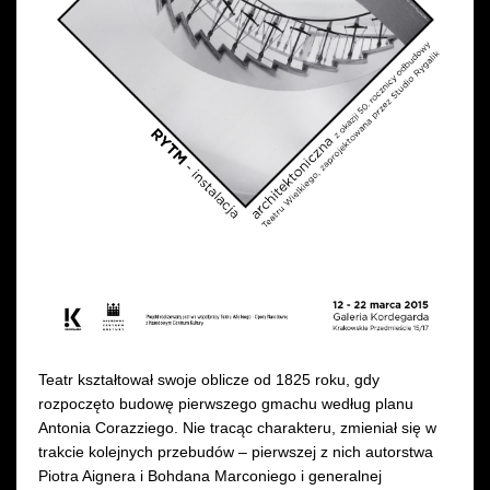
Wynajem kostiumów
Wynajem rekwizytów
Fundusze unijne
Dotacje celowe
Teatr kształtował swoje oblicze od 1825 roku, gdy
rozpoczęto budowę pierwszego gmachu według planu
Antonia Corazziego. Nie tracąc charakteru, zmieniał się w
trakcie kolejnych przebudów – pierwszej z nich autorstwa
Piotra Aignera i Bohdana Marconiego i generalnej