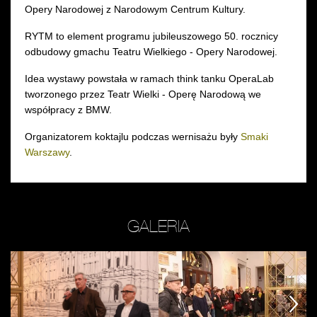
Opery Narodowej z Narodowym Centrum Kultury.
RYTM to element programu jubileuszowego 50. rocznicy
odbudowy gmachu Teatru Wielkiego - Opery Narodowej.
Idea wystawy powstała w ramach think tanku OperaLab
tworzonego przez Teatr Wielki - Operę Narodową we
współpracy z BMW.
Organizatorem koktajlu podczas wernisażu były
Smaki
Warszawy
.
GALERIA
Zobacz
Zobacz
Z
zdjęcie:
zdjęcie:
zd
na
fot.
n
następny
następny
następny
zdj.
Jarosław
zd