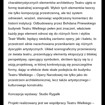
charakterystycznych elementów architektury Teatru ujęta w
formę teatralnej scenografii. Wybór tych elementów tworzy
nie tylko kompozycję przestrzenną, ale też system
odniesień, wrażeń, stanowiąc współczesny komentarz do
historii instytucji. Odbudowany przez Bohdana Pniewskiego
budynek Teatru Wielkiego pełen jest znaczeń, właściwie
każdy jego element odnosi się do różnych form i stylów.
Teatr Wielki, będący siedzibą zarówno opery, jak i baletu, to
przestrzeń silnie nacechowana przenikaniem się różnych
dyscyplin artystycznych. Układ scenograficzny przeniesiony
ze świata teatru, prezentujący elementy ekspozycji z bliskiej
perspektywy, operujący symbolem, skrótem łączy się tu z
wizją projektową, w której konkretyzują się poszczególne
formy, dając w efekcie dwie skale podejścia do budynku
Teatru Wielkiego – Opery Narodowej nie tylko jako do
przestrzeni architektonicznej, lecz także artystycznego i
kulturowego konstruktu.
Koncepcja wystawy: Studio Rygalik
Projekt realizowany jest we współpracy Teatru Wielkiego –