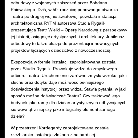
odbudowy z wojennych zniszczeń przez Bohdana
Pniewskiego. Dziś, w 50. rocznicę ponownego otwarcia
Teatru po drugiej wojnie światowej, powstała instalacja
architektoniczna RYTM autorstwa Studia Rygalik
prezentująca Teatr Wielki – Operę Narodową z perspektywy
jej historii, osiągnięć artystycznych i architektury. Jubileusz
odbudowy to także okazja do prezentacji innowacyjnych
projektów łączących dziedzictwo z nowoczesnością.
Ekspozycja w formie instalacji zaprojektowana została
przez Studio Rygalik. Prowokuje widza do zmysłowego
odbioru Teatru. Uruchomienie zarówno zmysłu wzroku, jak i
słuchu oraz dotyku daje możliwość pełniejszego
doświadczenia instytucji przez widza. Stawia pytania: w jaki
sposób można doświadczać Teatru? Czy traktować jego
budynek jako ramę dla działań artystycznych odbywających
się wewnątrz niej czy jako integralny element samego
dzieła?
W przestrzeni Kordegardy zaprojektowana została
rzeźbiarska instalacja złożona z najbardziej