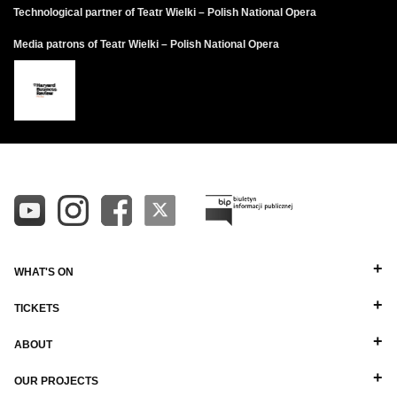
Maria w więzieniu marzy o wolności i z nostalgią
Technological partner of Teatr Wielki – Polish National Opera
wspomina dzieciństwo we Francji. Słyszy
Media patrons of Teatr Wielki – Polish National Opera
nadchodzących
ludzi. Służąca Marii, Anna, informuje ją,
że to królewskie polowanie; wśród towarzystwa
zapewne
jest królowa. Proponuje, by się oddaliły, ale zanim
zdążą odejść, nadchodzi Leicester. Wyznaje Marii
miłość i wyraża nadzieję, że Elżbieta ją uwolni. Mimo
to, Maria jest niepewna i zatroskana.
WHAT'S ON
Leicester przygotowuje Elżbietę do audiencji z Marią
TICKETS
i ponownie namawia ją, by okazała łaskę. Talbot
ABOUT
i Anna prowadzą Marię do królowej. Zazdrość Elżbiety
OUR PROJECTS
rośnie na widok pięknej Marii, którą Leicester