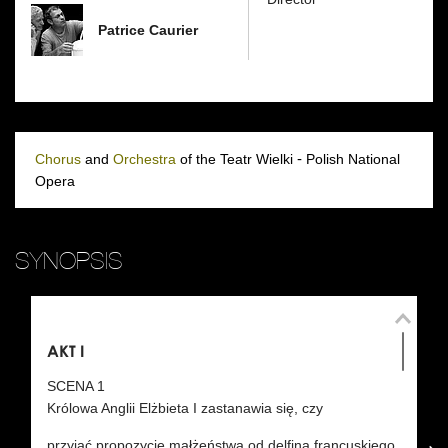
Patrice Caurier
Chorus
and
Orchestra
of the Teatr Wielki
-
Polish National
Opera
SYNOPSIS
AKT I
AK
S
SCENA 1
C
Królowa Anglii Elżbieta I zastanawia się, czy
przyjąć propozycję małżeństwa od delfina francuskiego.
śm