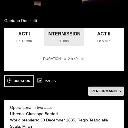
Gaetano Donizetti
ACT I
INTERMISSION
ACT II
1 h 15 min.
20 min.
1 h 5 min.
DURATION:
ca. 2 h 40 min.
następny
See
See
S
photo: fot./photo:
photo: fot./photo:
ph
DURATION
IMAGES
Krzysztof
Krzysztof
Kr
PERFORMANCES
Bieliński
Bieliński
Bi
Opera seria in two acts
Libretto: Giuseppe Bardari
World premiere: 30 December 1835, Regio Teatro alla
21 MAY 2016
25 MAY 2016
Scala, Milan
Saturday 19:00
Wednesday 19:00