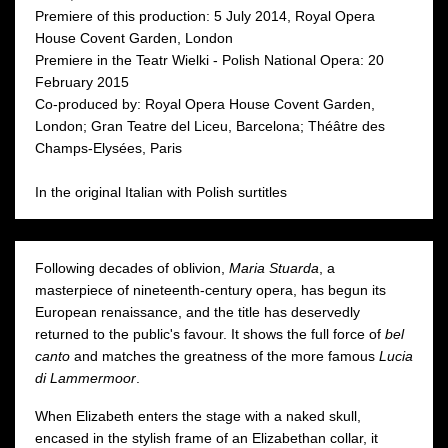
Premiere of this production: 5 July 2014, Royal Opera
Moniuszko Auditorium
Moniuszko Auditorium
następny
House Covent Garden, London
Premiere in the Teatr Wielki - Polish National Opera: 20
February 2015
Co-produced by: Royal Opera House Covent Garden,
London; Gran Teatre del Liceu, Barcelona; Théâtre des
Champs-Elysées, Paris
In the original Italian with Polish surtitles
Following decades of oblivion,
Maria Stuarda
, a
masterpiece of nineteenth-century opera, has begun its
European renaissance, and the title has deservedly
returned to the public's favour. It shows the full force of
bel
canto
and matches the greatness of the more famous
Lucia
di Lammermoor
.
When Elizabeth enters the stage with a naked skull,
encased in the stylish frame of an Elizabethan collar, it