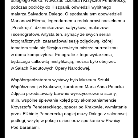
ubiegłego wieku. Wówczas Elżbieta i Krzysztof Pendereccy,
podczas podróży do Hiszpanii, odwiedzili wybitnego
malarza Salvadora Dalego. O spotkaniu tym opowiedzieli
Marianowi Eilemu, legendarnemu redaktorowi naczelnemu
„Przekroju”, dziennikarzowi, satyrykowi, malarzowi
i scenografowi. Artysta ten, słynący ze swych seriali
fotograficznych, zaaranżował sesję zdjęciową, której
tematem stała się fikcyjna rewizyta mistrza surrealizmu
w domu kompozytora. Fotografie z tego wydarzenia,
będącego całkowitą mistyfikacją, można było obejrzeć
w Salach Redutowych Opery Narodowej.
Współorganizatorem wystawy było Muzeum Sztuki
Współczesnej w Krakowie, kuratorem Maria Anna Potocka.
Zdjęcia przedstawiały barwnie wyreżyserowane sceny,
m.in. wspólne śpiewanie kolęd przy akompaniamencie
Krzysztofa Pendereckiego, spacer po Krakowie, wymiatanie
przez Elżbietę Penderecką nagiej muzy Dalego z salonowej
podłogi, wizytę w pokoju dzieci oraz spotkanie w Piwnicy
Pod Baranami.