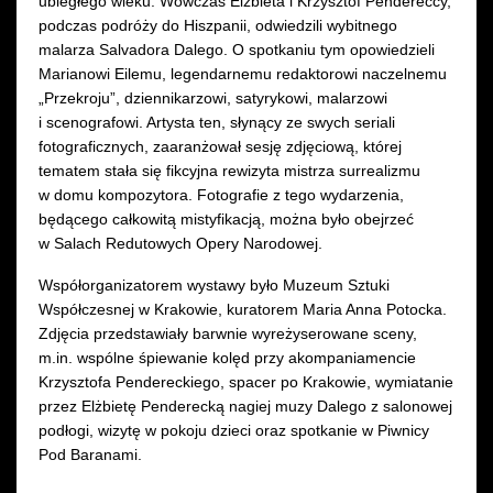
ubiegłego wieku. Wówczas Elżbieta i Krzysztof Pendereccy,
podczas podróży do Hiszpanii, odwiedzili wybitnego
malarza Salvadora Dalego. O spotkaniu tym opowiedzieli
Marianowi Eilemu, legendarnemu redaktorowi naczelnemu
„Przekroju”, dziennikarzowi, satyrykowi, malarzowi
i scenografowi. Artysta ten, słynący ze swych seriali
fotograficznych, zaaranżował sesję zdjęciową, której
tematem stała się fikcyjna rewizyta mistrza surrealizmu
w domu kompozytora. Fotografie z tego wydarzenia,
będącego całkowitą mistyfikacją, można było obejrzeć
w Salach Redutowych Opery Narodowej.
Współorganizatorem wystawy było Muzeum Sztuki
Współczesnej w Krakowie, kuratorem Maria Anna Potocka.
Zdjęcia przedstawiały barwnie wyreżyserowane sceny,
m.in. wspólne śpiewanie kolęd przy akompaniamencie
Krzysztofa Pendereckiego, spacer po Krakowie, wymiatanie
przez Elżbietę Penderecką nagiej muzy Dalego z salonowej
podłogi, wizytę w pokoju dzieci oraz spotkanie w Piwnicy
Pod Baranami.