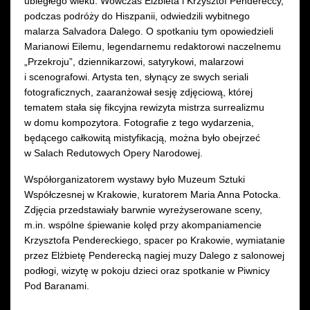
ubiegłego wieku. Wówczas Elżbieta i Krzysztof Pendereccy,
podczas podróży do Hiszpanii, odwiedzili wybitnego
malarza Salvadora Dalego. O spotkaniu tym opowiedzieli
Marianowi Eilemu, legendarnemu redaktorowi naczelnemu
„Przekroju”, dziennikarzowi, satyrykowi, malarzowi
i scenografowi. Artysta ten, słynący ze swych seriali
fotograficznych, zaaranżował sesję zdjęciową, której
tematem stała się fikcyjna rewizyta mistrza surrealizmu
w domu kompozytora. Fotografie z tego wydarzenia,
będącego całkowitą mistyfikacją, można było obejrzeć
w Salach Redutowych Opery Narodowej.
Współorganizatorem wystawy było Muzeum Sztuki
Współczesnej w Krakowie, kuratorem Maria Anna Potocka.
Zdjęcia przedstawiały barwnie wyreżyserowane sceny,
m.in. wspólne śpiewanie kolęd przy akompaniamencie
Krzysztofa Pendereckiego, spacer po Krakowie, wymiatanie
przez Elżbietę Penderecką nagiej muzy Dalego z salonowej
podłogi, wizytę w pokoju dzieci oraz spotkanie w Piwnicy
Pod Baranami.