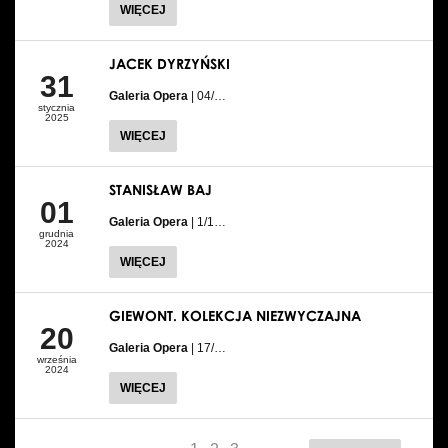
WIĘCEJ
JACEK DYRZYŃSKI
31
Galeria Opera
| 04/…
stycznia
2025
WIĘCEJ
STANISŁAW BAJ
01
Galeria Opera
| 1/1…
grudnia
2024
WIĘCEJ
GIEWONT. KOLEKCJA NIEZWYCZAJNA
20
Galeria Opera
| 17/…
września
2024
WIĘCEJ