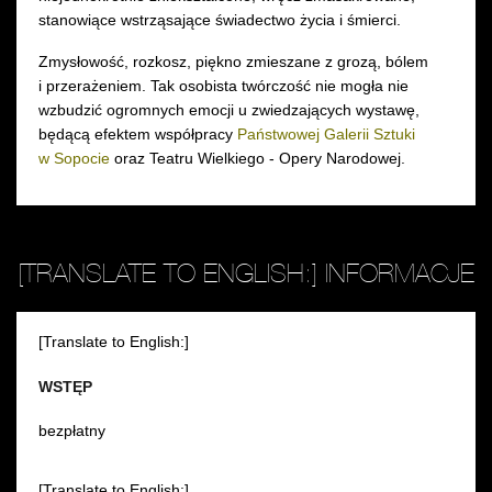
stanowiące wstrząsające świadectwo życia i śmierci.
Zmysłowość, rozkosz, piękno zmieszane z grozą, bólem
i przerażeniem. Tak osobista twórczość nie mogła nie
wzbudzić ogromnych emocji u zwiedzających wystawę,
będącą efektem współpracy
Państwowej Galerii Sztuki
w Sopocie
oraz Teatru Wielkiego - Opery Narodowej.
[TRANSLATE TO ENGLISH:] INFORMACJE
[Translate to English:]
WSTĘP
bezpłatny
[Translate to English:]