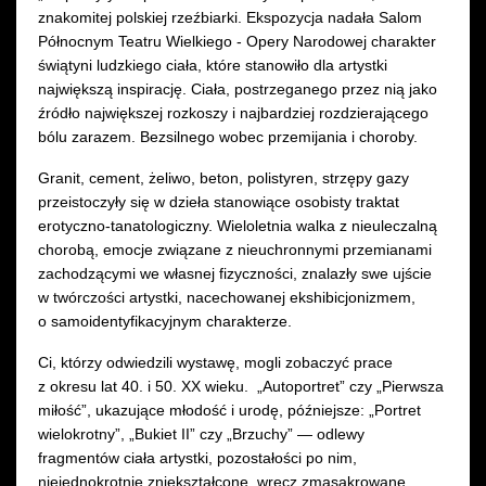
znakomitej polskiej rzeźbiarki. Ekspozycja nadała Salom
Północnym Teatru Wielkiego - Opery Narodowej charakter
świątyni ludzkiego ciała, które stanowiło dla artystki
największą inspirację. Ciała, postrzeganego przez nią jako
źródło największej rozkoszy i najbardziej rozdzierającego
bólu zarazem. Bezsilnego wobec przemijania i choroby.
Granit, cement, żeliwo, beton, polistyren, strzępy gazy
przeistoczyły się w dzieła stanowiące osobisty traktat
erotyczno-tanatologiczny. Wieloletnia walka z nieuleczalną
chorobą, emocje związane z nieuchronnymi przemianami
zachodzącymi we własnej fizyczności, znalazły swe ujście
w twórczości artystki, nacechowanej ekshibicjonizmem,
o samoidentyfikacyjnym charakterze.
Ci, którzy odwiedzili wystawę, mogli zobaczyć prace
z okresu lat 40. i 50. XX wieku. „Autoportret” czy „Pierwsza
miłość”, ukazujące młodość i urodę, późniejsze: „Portret
wielokrotny”, „Bukiet II” czy „Brzuchy” — odlewy
fragmentów ciała artystki, pozostałości po nim,
niejednokrotnie zniekształcone, wręcz zmasakrowane,